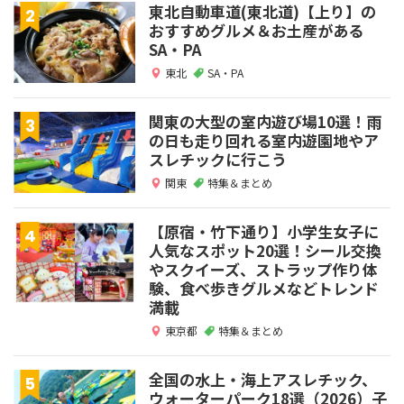
東北自動車道(東北道)【上り】の
おすすめグルメ＆お土産がある
SA・PA
東北
SA・PA
関東の大型の室内遊び場10選！雨
の日も走り回れる室内遊園地やア
スレチックに行こう
関東
特集＆まとめ
【原宿・竹下通り】小学生女子に
人気なスポット20選！シール交換
やスクイーズ、ストラップ作り体
験、食べ歩きグルメなどトレンド
満載
東京都
特集＆まとめ
全国の水上・海上アスレチック、
ウォーターパーク18選（2026）子