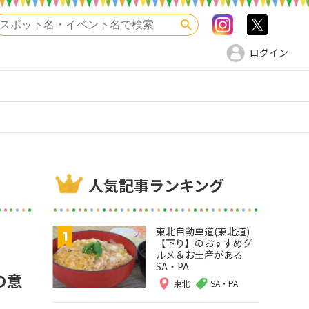
Instagram
>twitte
検索
ログイン
人気記事ランキング
東北自動車道(東北道)
【下り】のおすすめグ
ルメ＆お土産がある
SA・PA
の意
東北
SA・PA