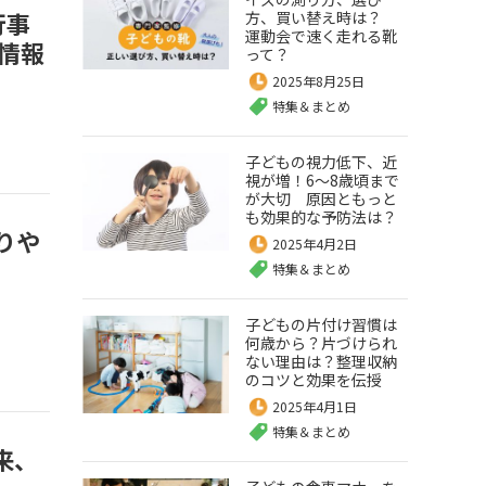
行事
方、買い替え時は？
運動会で速く走れる靴
情報
って？
2025年8月25日
特集＆まとめ
子どもの視力低下、近
視が増！6～8歳頃まで
が大切 原因ともっと
も効果的な予防法は？
りや
2025年4月2日
特集＆まとめ
子どもの片付け習慣は
何歳から？片づけられ
ない理由は？整理収納
のコツと効果を伝授
2025年4月1日
特集＆まとめ
来、