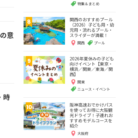
特集＆まとめ
関西のおすすめプール
（2026）子ども用・幼
児用・流れるプール・
前の意
スライダーが満載！
関西
プール
2026年夏休みの子ども
向けイベント【東京・
横浜／関東／東海／関
西】
関東
ニュース・イベント
・時
阪神高速おでかけパス
を使ってお得に大阪観
光ドライブ！子連れお
すすめモデルコースを
紹介
大阪府