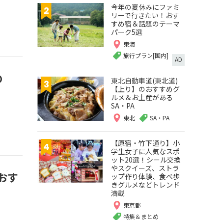
今年の夏休みにファミ
リーで行きたい！おす
すめ宿＆話題のテーマ
パーク5選
東海
旅行プラン[国内]
AD
の
東北自動車道(東北道)
【上り】のおすすめグ
ルメ＆お土産がある
SA・PA
東北
SA・PA
【原宿・竹下通り】小
学生女子に人気なスポ
ット20選！シール交換
やスクイーズ、ストラ
おす
ップ作り体験、食べ歩
きグルメなどトレンド
満載
東京都
特集＆まとめ