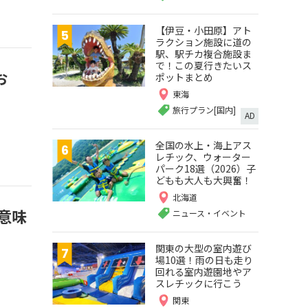
【伊豆・小田原】アト
ラクション施設に道の
駅、駅チカ複合施設ま
で！この夏行きたいス
お
ポットまとめ
東海
旅行プラン[国内]
AD
全国の水上・海上アス
レチック、ウォーター
パーク18選（2026）子
どもも大人も大興奮！
北海道
意味
ニュース・イベント
関東の大型の室内遊び
場10選！雨の日も走り
回れる室内遊園地やア
スレチックに行こう
関東