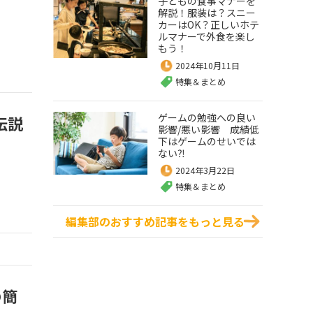
子どもの食事マナーを
解説！服装は？スニー
カーはOK？正しいホテ
ルマナーで外食を楽し
もう！
2024年10月11日
特集＆まとめ
ゲームの勉強への良い
伝説
影響/悪い影響 成績低
下はゲームのせいでは
ない⁈
2024年3月22日
特集＆まとめ
編集部のおすすめ記事をもっと見る
の簡