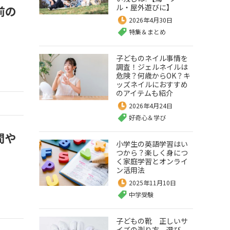
ル・屋外遊びに】
前の
2026年4月30日
特集＆まとめ
子どものネイル事情を
調査！ジェルネイルは
危険？何歳からOK？キ
ッズネイルにおすすめ
のアイテムも紹介
2026年4月24日
好奇心＆学び
間や
小学生の英語学習はい
つから？楽しく身につ
く家庭学習とオンライ
ン活用法
2025年11月10日
中学受験
子どもの靴 正しいサ
イズの測り方、選び