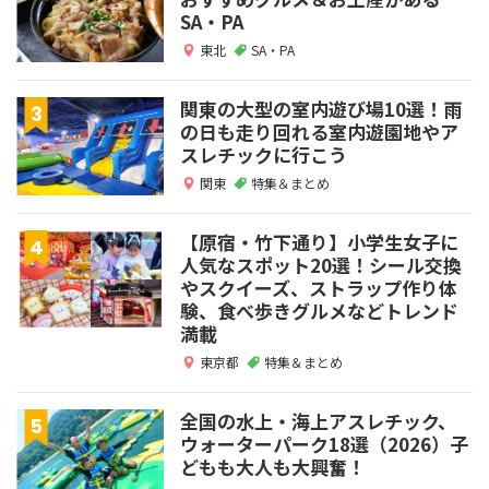
SA・PA
東北
SA・PA
関東の大型の室内遊び場10選！雨
の日も走り回れる室内遊園地やア
スレチックに行こう
関東
特集＆まとめ
【原宿・竹下通り】小学生女子に
人気なスポット20選！シール交換
やスクイーズ、ストラップ作り体
験、食べ歩きグルメなどトレンド
満載
東京都
特集＆まとめ
全国の水上・海上アスレチック、
ウォーターパーク18選（2026）子
どもも大人も大興奮！