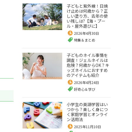
子どもと紫外線！日焼
け止めは何歳から？正
しい塗り方、去年の使
い残しは?【海・プー
ル・屋外遊びに】
2026年4月30日
特集＆まとめ
子どものネイル事情を
調査！ジェルネイルは
危険？何歳からOK？キ
ッズネイルにおすすめ
のアイテムも紹介
2026年4月24日
好奇心＆学び
小学生の英語学習はい
つから？楽しく身につ
く家庭学習とオンライ
ン活用法
2025年11月10日