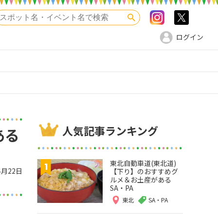
Instagram
>twitte
検索
ログイン
人気記事ランキング
ある
東北自動車道(東北道)
4月22日
【下り】のおすすめグ
ルメ＆お土産がある
SA・PA
東北
SA・PA