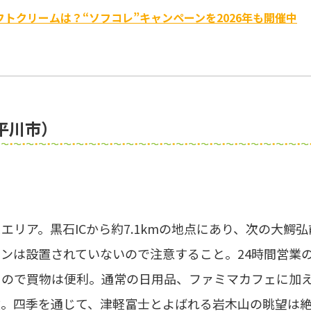
フトクリームは？“ソフコレ”キャンペーンを2026年も開催中
平川市）
リア。黒石ICから約7.1kmの地点にあり、次の大鰐弘前
ションは設置されていないので注意すること。24時間営業
るので買物は便利。通常の日用品、ファミマカフェに加
徴。四季を通じて、津軽富士とよばれる岩木山の眺望は