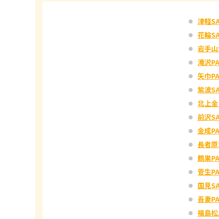
津軽S
花輪S
岩手山
滝沢P
矢巾P
紫波S
北上金
前沢S
金成P
長者原
鶴巣P
菅生P
国見S
吾妻P
福島松