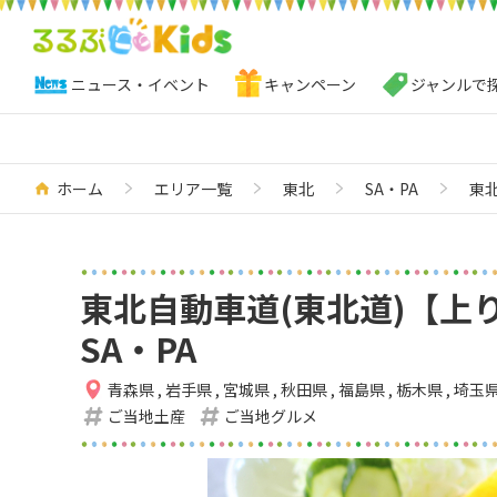
ニュース・イベント
キャンペーン
ジャンルで
ホーム
エリア一覧
東北
SA・PA
東
東北自動車道(東北道)【上
SA・PA
青森県
,
岩手県
,
宮城県
,
秋田県
,
福島県
,
栃木県
,
埼玉
ご当地土産
ご当地グルメ