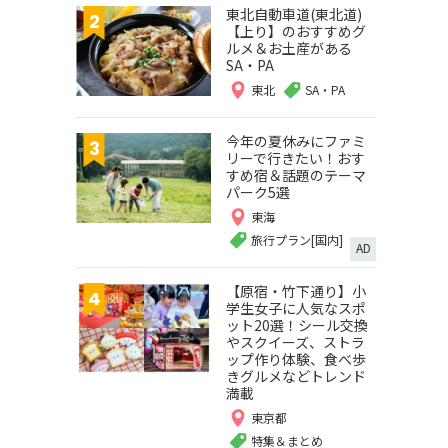
東北自動車道(東北道)
【上り】のおすすめグ
ルメ＆お土産がある
SA・PA
東北
SA・PA
今年の夏休みにファミ
リーで行きたい！おす
すめ宿＆話題のテーマ
パーク5選
東海
旅行プラン[国内]
AD
【原宿・竹下通り】小
学生女子に人気なスポ
ット20選！シール交換
やスクイーズ、ストラ
ップ作り体験、食べ歩
きグルメなどトレンド
満載
東京都
特集＆まとめ