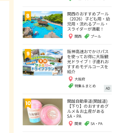
関西のおすすめプール
（2026）子ども用・幼
児用・流れるプール・
スライダーが満載！
関西
プール
阪神高速おでかけパス
を使ってお得に大阪観
光ドライブ！子連れお
すすめモデルコースを
紹介
大阪府
特集＆まとめ
AD
関越自動車道(関越道)
【下り】のおすすめグ
ルメ＆お土産がある
SA・PA
関東
SA・PA