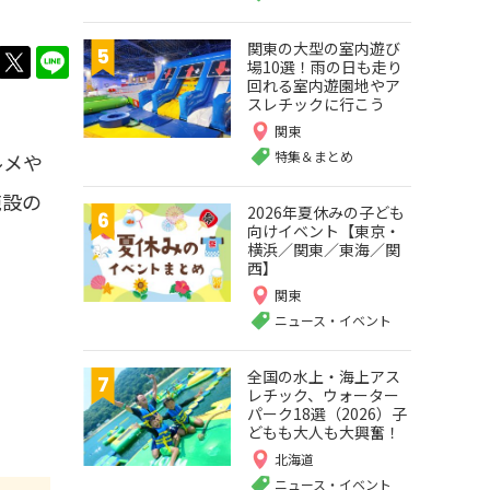
関東の大型の室内遊び
twitter
LINE
場10選！雨の日も走り
回れる室内遊園地やア
スレチックに行こう
関東
特集＆まとめ
ルメや
施設の
2026年夏休みの子ども
向けイベント【東京・
横浜／関東／東海／関
西】
関東
ニュース・イベント
全国の水上・海上アス
レチック、ウォーター
パーク18選（2026）子
どもも大人も大興奮！
北海道
ニュース・イベント