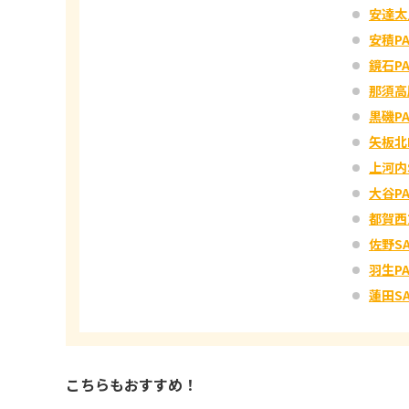
安達太
安積P
鏡石P
那須高
黒磯P
矢板北
上河内
大谷P
都賀西
佐野S
羽生P
蓮田SA
こちらもおすすめ！