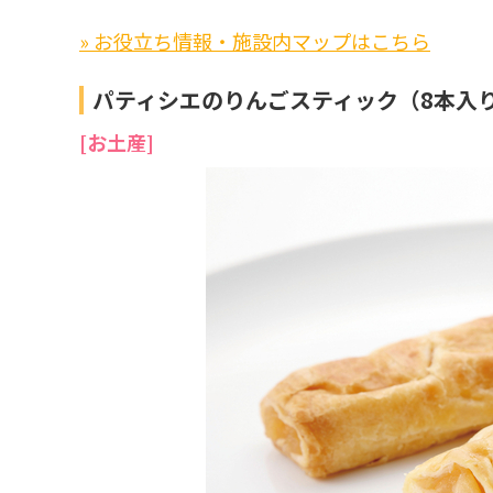
» お役立ち情報・施設内マップはこちら
パティシエのりんごスティック（8本入
宇宙が大好き!!
SA・PA
[お土産]