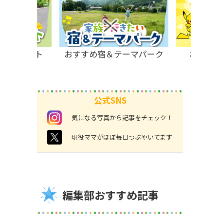
原のスポット
おすすめ宿＆テーマパーク
ポケモ
公式SNS
instagram
気になる写真から記事をチェック！
twitter
現役ママがほぼ毎日つぶやいてます
編集部おすすめ記事