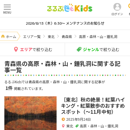
MENU
ログイン
2026/8/13（木）6:30～ メンテナンスのお知らせ
ホーム
エリア一覧
東北
青森県
高原・森林・山・鍾乳洞
エリア
で絞り込む
ジャンル
で絞り込む
青森県の高原・森林・山・鍾乳洞に関する記
事一覧
るるぶKidsでは青森県の高原・森林・山・鍾乳洞に関する記事が
1件
掲載されています。
［東北］秋の絶景！紅葉ハイ
キング・紅葉散歩のおすすめ
スポット（～11月中旬）
2025年9月24日
東北
高原・森林・山・鍾乳洞