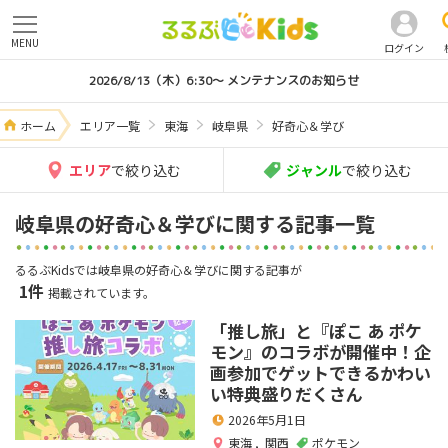
MENU
ログイン
2026/8/13（木）6:30～ メンテナンスのお知らせ
ホーム
エリア一覧
東海
岐阜県
好奇心＆学び
エリア
で絞り込む
ジャンル
で絞り込む
岐阜県の好奇心＆学びに関する記事一覧
るるぶKidsでは岐阜県の好奇心＆学びに関する記事が
1件
掲載されています。
「推し旅」と『ぽこ あ ポケ
モン』のコラボが開催中！企
画参加でゲットできるかわい
い特典盛りだくさん
2026年5月1日
東海
,
関西
ポケモン