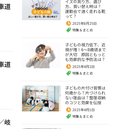
イズの測り方、選び
車道
方、買い替え時は？
運動会で速く走れる靴
って？
2025年8月25日
特集＆まとめ
子どもの視力低下、近
視が増！6～8歳頃まで
が大切 原因ともっと
も効果的な予防法は？
車道
2025年4月2日
特集＆まとめ
子どもの片付け習慣は
何歳から？片づけられ
ない理由は？整理収納
のコツと効果を伝授
2025年4月1日
特集＆まとめ
／岐