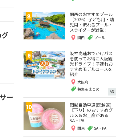
関西のおすすめプール
（2026）子ども用・幼
児用・流れるプール・
スライダーが満載！
めグ
関西
プール
阪神高速おでかけパス
を使ってお得に大阪観
光ドライブ！子連れお
すすめモデルコースを
紹介
大阪府
特集＆まとめ
AD
（サー
関越自動車道(関越道)
【下り】のおすすめグ
ルメ＆お土産がある
SA・PA
関東
SA・PA