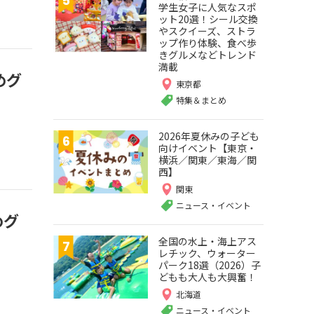
学生女子に人気なスポ
ット20選！シール交換
やスクイーズ、ストラ
ップ作り体験、食べ歩
きグルメなどトレンド
満載
めグ
東京都
特集＆まとめ
2026年夏休みの子ども
向けイベント【東京・
横浜／関東／東海／関
西】
関東
ニュース・イベント
めグ
全国の水上・海上アス
レチック、ウォーター
パーク18選（2026）子
どもも大人も大興奮！
北海道
ニュース・イベント