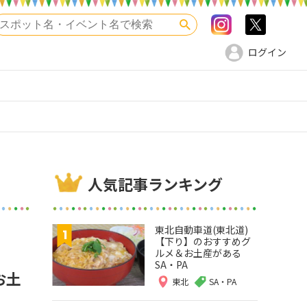
Instagram
>twitte
検索
ログイン
人気記事ランキング
東北自動車道(東北道)
【下り】のおすすめグ
ルメ＆お土産がある
SA・PA
お土
東北
SA・PA