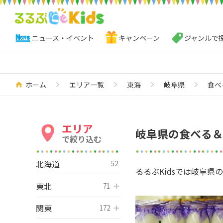
ニュース・イベント
キャンペーン
ジャンルで
ホーム
エリア一覧
東海
岐阜県
食べ
エリア
岐阜県の食べる＆
で絞り込む
北海道
52
るるぶKidsでは岐阜
東北
開く
71
関東
開く
172