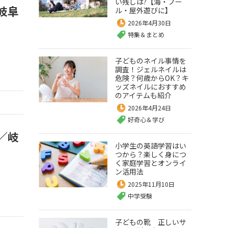
い残しは?【海・プー
岐阜
ル・屋外遊びに】
2026年4月30日
特集＆まとめ
子どものネイル事情を
調査！ジェルネイルは
危険？何歳からOK？キ
ッズネイルにおすすめ
のアイテムも紹介
2026年4月24日
好奇心＆学び
／岐
小学生の英語学習はい
つから？楽しく身につ
く家庭学習とオンライ
ン活用法
2025年11月10日
中学受験
子どもの靴 正しいサ