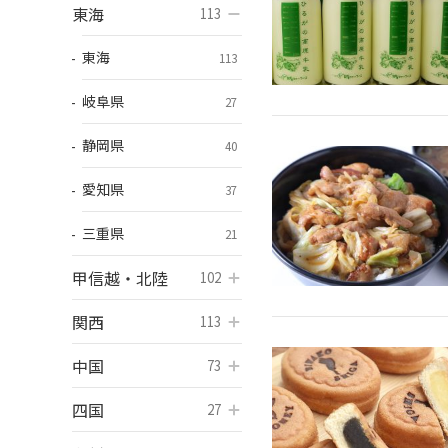
東海
開く
113
東海
113
岐阜県
27
静岡県
40
愛知県
37
三重県
21
甲信越・北陸
開く
102
関西
開く
113
中国
開く
73
四国
開く
27