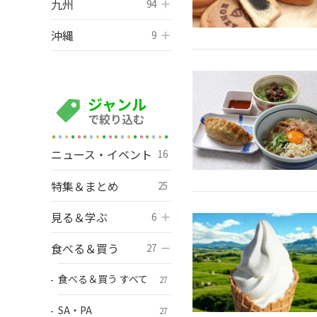
九州
開く
94
沖縄
開く
9
ジャンル
で絞り込む
ニュース・イベント
16
特集＆まとめ
25
見る＆学ぶ
開く
6
食べる＆買う
開く
27
食べる＆買う すべて
27
SA・PA
27