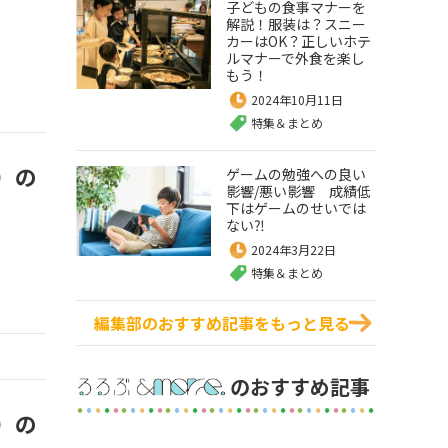
子どもの食事マナーを
解説！服装は？スニー
カーはOK？正しいホテ
ルマナーで外食を楽し
もう！
2024年10月11日
特集＆まとめ
）の
ゲームの勉強への良い
影響/悪い影響 成績低
下はゲームのせいでは
ない⁈
2024年3月22日
特集＆まとめ
編集部のおすすめ記事をもっと見る
のおすすめ記事
）の