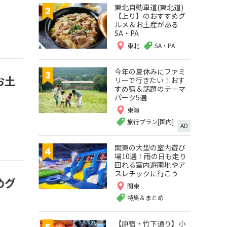
東北自動車道(東北道)
【上り】のおすすめグ
ルメ＆お土産がある
SA・PA
東北
SA・PA
今年の夏休みにファミ
お土
リーで行きたい！おす
すめ宿＆話題のテーマ
パーク5選
東海
旅行プラン[国内]
AD
関東の大型の室内遊び
場10選！雨の日も走り
回れる室内遊園地やア
スレチックに行こう
めグ
関東
特集＆まとめ
【原宿・竹下通り】小