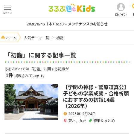
MENU
ログイン
2026/8/13（木）6:30～ メンテナンスのお知らせ
ホーム
人気テーマ一覧
初詣
「初詣」に関する記事一覧
るるぶKidsでは「初詣」に関する記事が
1件
掲載されています。
【学問の神様・菅原道真公】
子どもの学業成就・合格祈願
におすすめの初詣14選
（2026年）
2025年12月24日
東北
,
九州
特集＆まとめ