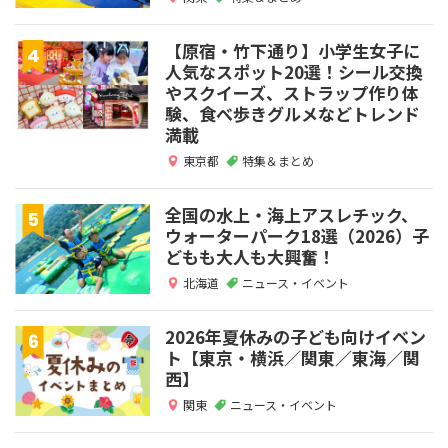
【原宿・竹下通り】小学生女子に
人気なスポット20選！シール交換
やスクイーズ、ストラップ作り体
験、食べ歩きグルメなどトレンド
満載
東京都
特集＆まとめ
全国の水上・海上アスレチック、
ウォーターパーク18選（2026）子
どもも大人も大興奮！
北海道
ニュース・イベント
2026年夏休みの子ども向けイベン
ト【東京・横浜／関東／東海／関
西】
関東
ニュース・イベント