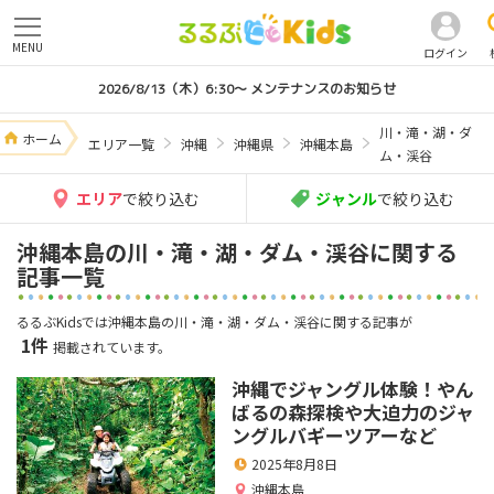
MENU
ログイン
2026/8/13（木）6:30～ メンテナンスのお知らせ
川・滝・湖・ダ
ホーム
エリア一覧
沖縄
沖縄県
沖縄本島
ム・渓谷
エリア
で絞り込む
ジャンル
で絞り込む
沖縄本島の川・滝・湖・ダム・渓谷に関する
記事一覧
るるぶKidsでは沖縄本島の川・滝・湖・ダム・渓谷に関する記事が
1件
掲載されています。
沖縄でジャングル体験！やん
ばるの森探検や大迫力のジャ
ングルバギーツアーなど
2025年8月8日
沖縄本島