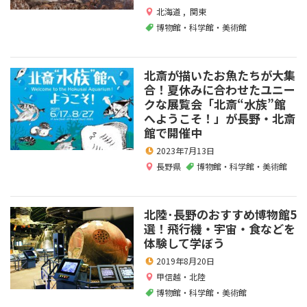
北海道
,
関東
博物館・科学館・美術館
北斎が描いたお魚たちが大集
合！夏休みに合わせたユニー
クな展覧会「北斎“水族”館
へようこそ！」が長野・北斎
館で開催中
2023年7月13日
長野県
博物館・科学館・美術館
北陸･長野のおすすめ博物館5
選！飛行機・宇宙・食などを
体験して学ぼう
2019年8月20日
甲信越・北陸
博物館・科学館・美術館