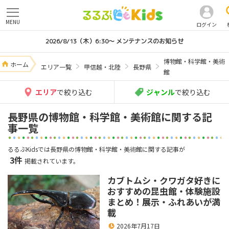
MENU
ログイン
2026/8/13（木）6:30～ メンテナンスのお知らせ
博物館・科学館・美術
ホーム
エリア一覧
甲信越・北陸
長野県
館
エリア
で絞り込む
ジャンル
で絞り込む
長野県の博物館・科学館・美術館に関する記
事一覧
るるぶKidsでは長野県の博物館・科学館・美術館に関する記事が
3件
掲載されています。
カブトムシ・クワガタ好きに
おすすめの昆虫館・体験施設
まとめ！展示・ふれあいが満
載
2026年7月17日