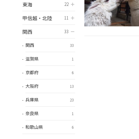
東海
開く
22
甲信越・北陸
開く
11
関西
開く
33
関西
33
滋賀県
1
京都府
6
大阪府
13
兵庫県
23
奈良県
1
和歌山県
6