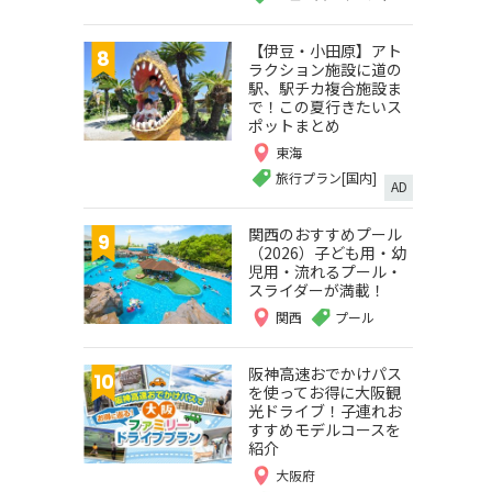
【伊豆・小田原】アト
ラクション施設に道の
駅、駅チカ複合施設ま
で！この夏行きたいス
ポットまとめ
東海
旅行プラン[国内]
AD
関西のおすすめプール
（2026）子ども用・幼
児用・流れるプール・
スライダーが満載！
関西
プール
阪神高速おでかけパス
を使ってお得に大阪観
光ドライブ！子連れお
すすめモデルコースを
紹介
大阪府