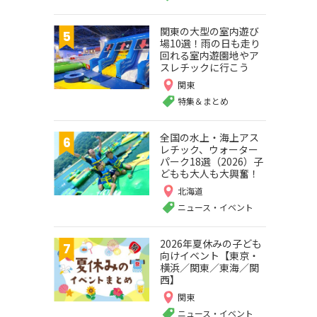
関東の大型の室内遊び
場10選！雨の日も走り
回れる室内遊園地やア
スレチックに行こう
関東
特集＆まとめ
全国の水上・海上アス
レチック、ウォーター
パーク18選（2026）子
どもも大人も大興奮！
北海道
ニュース・イベント
2026年夏休みの子ども
向けイベント【東京・
横浜／関東／東海／関
西】
関東
ニュース・イベント