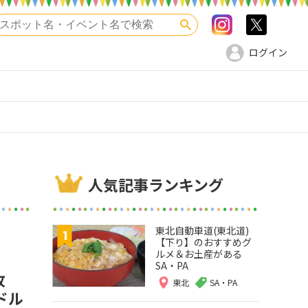
Instagram
>twitte
検索
ログイン
人気記事ランキング
東北自動車道(東北道)
【下り】のおすすめグ
ルメ＆お土産がある
SA・PA
牧
東北
SA・PA
ドル