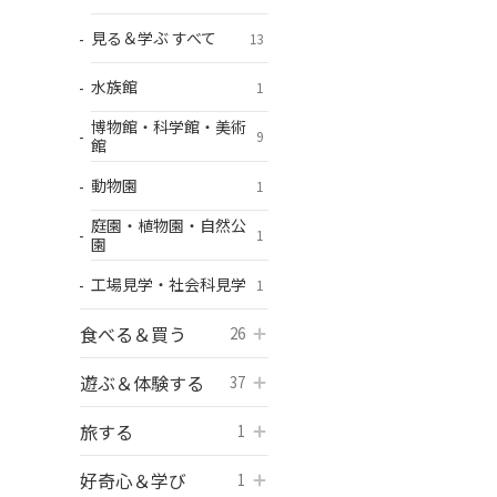
見る＆学ぶ すべて
13
水族館
1
博物館・科学館・美術
9
館
動物園
1
庭園・植物園・自然公
1
園
工場見学・社会科見学
1
食べる＆買う
開く
26
遊ぶ＆体験する
開く
37
旅する
開く
1
好奇心＆学び
開く
1