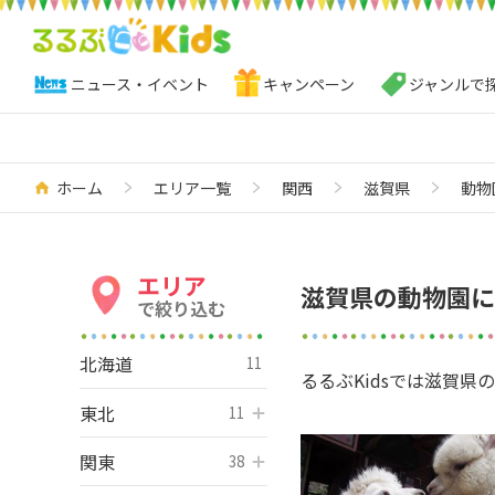
ニュース・イベント
キャンペーン
ジャンルで
ホーム
エリア一覧
関西
滋賀県
動物
エリア
滋賀県の動物園に
で絞り込む
北海道
11
るるぶKidsでは滋賀県
東北
開く
11
関東
開く
38