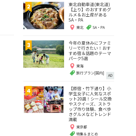
東北自動車道(東北道)
【上り】のおすすめグ
ルメ＆お土産がある
SA・PA
東北
SA・PA
今年の夏休みにファミ
リーで行きたい！おす
すめ宿＆話題のテーマ
パーク5選
東海
旅行プラン[国内]
AD
【原宿・竹下通り】小
学生女子に人気なスポ
ット20選！シール交換
やスクイーズ、ストラ
ップ作り体験、食べ歩
きグルメなどトレンド
満載
東京都
特集＆まとめ