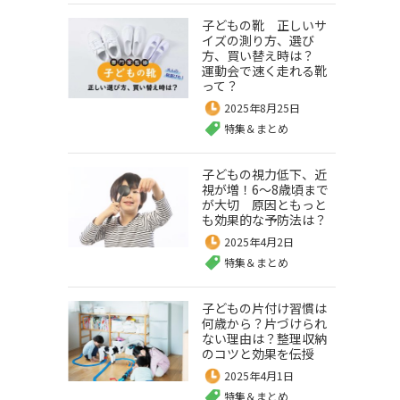
子どもの靴 正しいサ
イズの測り方、選び
方、買い替え時は？
運動会で速く走れる靴
って？
2025年8月25日
特集＆まとめ
子どもの視力低下、近
視が増！6～8歳頃まで
が大切 原因ともっと
も効果的な予防法は？
2025年4月2日
特集＆まとめ
子どもの片付け習慣は
何歳から？片づけられ
ない理由は？整理収納
のコツと効果を伝授
2025年4月1日
特集＆まとめ