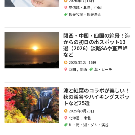
2026年1月14日
甲信越・北陸
,
中国
観光牧場・観光農園
関西・中国・四国の絶景！海
からの初日の出スポット13
選（2026）淡路SAや室戸岬
など
2025年12月16日
四国
,
関西
海・ビーチ
滝と紅葉のコラボが美しい！
秋の渓谷やハイキングスポッ
トなど25選
2025年9月29日
北海道
,
東北
川・滝・湖・ダム・渓谷