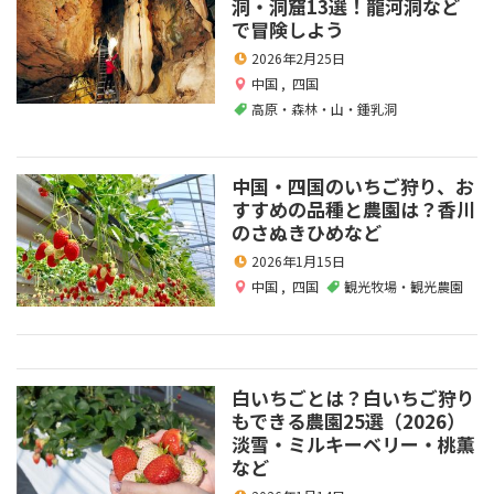
洞・洞窟13選！龍河洞など
で冒険しよう
2026年2月25日
中国
,
四国
高原・森林・山・鍾乳洞
中国・四国のいちご狩り、お
すすめの品種と農園は？香川
のさぬきひめなど
2026年1月15日
中国
,
四国
観光牧場・観光農園
白いちごとは？白いちご狩り
もできる農園25選（2026）
淡雪・ミルキーベリー・桃薫
など