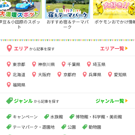
伊豆＆小田原のスポッ
おすすめ宿＆テーマパ
ポケモンおでかけ情
ト
ーク
エリア
エリア一覧
から記事を探す
東京都
神奈川県
千葉県
埼玉県
北海道
大阪府
京都府
兵庫県
愛知県
福岡県
ジャンル
ジャンル一覧
から記事を探す
キャンペーン
水族館
博物館・科学館・美術館
テーマパーク・遊園地
公園
動物園