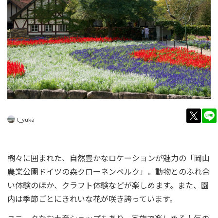
twitt
t_yuka
樹々に囲まれた、自然豊かなロケーションが魅力の「岡山
農業公園ドイツの森クローネンベルク」。動物とのふれ合
い体験のほか、クラフト体験などが楽しめます。また、園
内は季節ごとにきれいな花が咲き誇っています。
ユニークなお土産ショップもあり、家族で楽しめる人気の