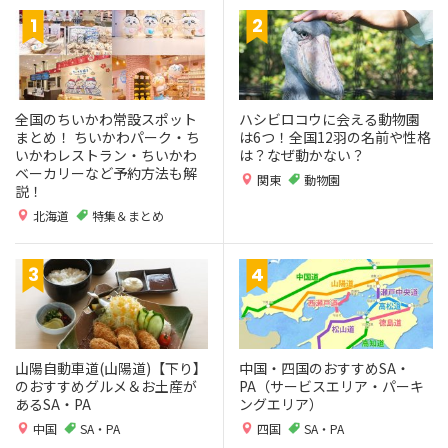
全国のちいかわ常設スポット
ハシビロコウに会える動物園
まとめ！ ちいかわパーク・ち
は6つ！全国12羽の名前や性格
いかわレストラン・ちいかわ
は？なぜ動かない？
ベーカリーなど予約方法も解
関東
動物園
説！
北海道
特集＆まとめ
山陽自動車道(山陽道)【下り】
中国・四国のおすすめSA・
のおすすめグルメ＆お土産が
PA（サービスエリア・パーキ
あるSA・PA
ングエリア）
中国
SA・PA
四国
SA・PA