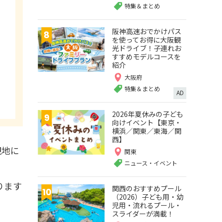
特集＆まとめ
阪神高速おでかけパス
を使ってお得に大阪観
光ドライブ！子連れお
すすめモデルコースを
紹介
大阪府
特集＆まとめ
AD
2026年夏休みの子ども
向けイベント【東京・
横浜／関東／東海／関
西】
現地に
関東
ニュース・イベント
ります
関西のおすすめプール
（2026）子ども用・幼
児用・流れるプール・
スライダーが満載！