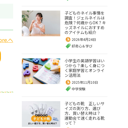
子どものネイル事情を
調査！ジェルネイルは
危険？何歳からOK？キ
ッズネイルにおすすめ
のアイテムも紹介
re.へ
2026年4月24日
好奇心＆学び
小学生の英語学習はい
つから？楽しく身につ
く家庭学習とオンライ
ン活用法
2025年11月10日
中学受験
子どもの靴 正しいサ
イズの測り方、選び
方、買い替え時は？
運動会で速く走れる靴
って？