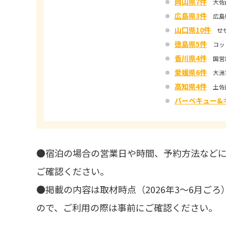
岡山県7件
大佐
広島県3件
広島
山口県10件
せせ
徳島県5件
コッ
香川県4件
国営讃
愛媛県6件
大洲家
高知県4件
土佐西
バーベキュー&
●宿泊の場合の営業日や時間、予約方法など
ご確認ください。
●掲載の内容は取材時点（2026年3～6月ご
ので、ご利用の際は事前にご確認ください。