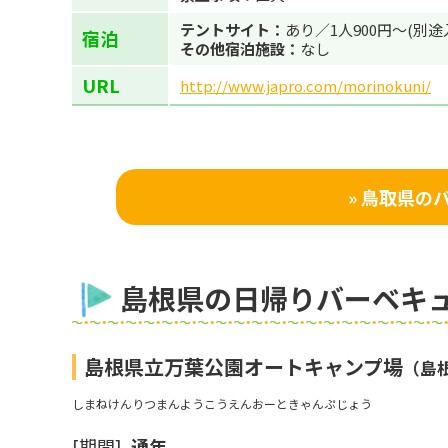
テントサイト：
あり／1人900円～(別途
宿泊
その他宿泊施設：
なし
URL
http://www.japro.com/morinokuni/
» 鳥取県
島根県の日帰りバーベキュ
島根県立万葉公園オートキャンプ場
（島
しまねけんりつまんようこうえんおーときゃんぷじょう
[期間]
通年