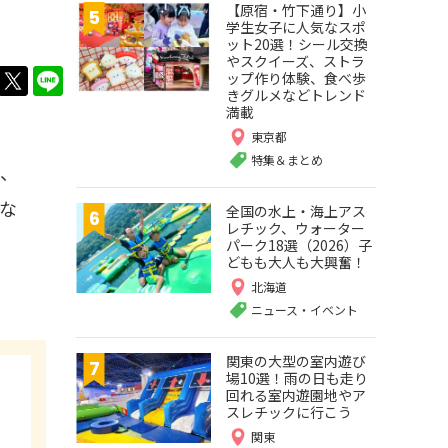
【原宿・竹下通り】小
学生女子に人気なスポ
ット20選！シール交換
やスクイーズ、ストラ
twitter
LINE
ップ作り体験、食べ歩
きグルメなどトレンド
満載
東京都
特集＆まとめ
原、
な
全国の水上・海上アス
レチック、ウォーター
パーク18選（2026）子
どもも大人も大興奮！
北海道
ニュース・イベント
関東の大型の室内遊び
場10選！雨の日も走り
回れる室内遊園地やア
スレチックに行こう
関東