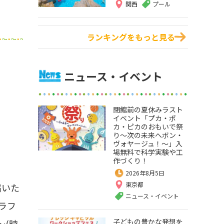
関西
プール
ランキングをもっと見る
ニュース・イベント
閉館前の夏休みラスト
イベント「プカ・ポ
カ・ピカのおもいで祭
り～次の未来へボン・
ヴォヤージュ！～」入
場無料で科学実験や工
作づくり！
2026年8月5日
東京都
届いた
ニュース・イベント
ラフ
子どもの豊かな発想を
～(時