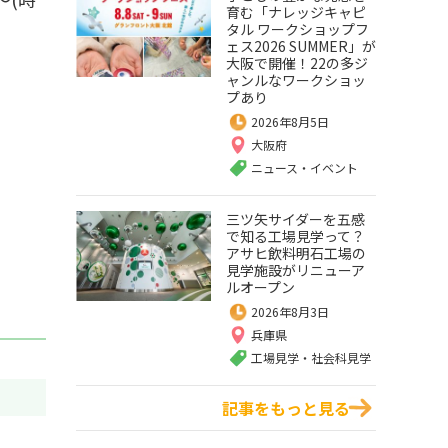
育む「ナレッジキャピ
タル ワークショップフ
ェス2026 SUMMER」が
大阪で開催！22の多ジ
ャンルなワークショッ
プあり
2026年8月5日
大阪府
ニュース・イベント
三ツ矢サイダーを五感
で知る工場見学って？
アサヒ飲料明石工場の
見学施設がリニューア
ルオープン
2026年8月3日
兵庫県
工場見学・社会科見学
記事をもっと見る