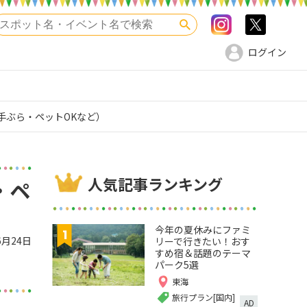
Instagram
>twitte
検索
ログイン
手ぶら・ペットOKなど）
人気記事ランキング
・ペ
今年の夏休みにファミ
6月24日
リーで行きたい！おす
すめ宿＆話題のテーマ
パーク5選
東海
旅行プラン[国内]
AD