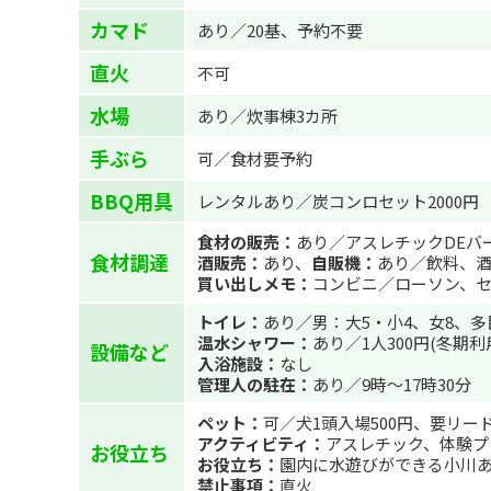
カマド
あり／20基、予約不要
直火
不可
水場
あり／炊事棟3カ所
手ぶら
可／食材要予約
BBQ用具
レンタルあり／炭コンロセット2000円
食材の販売：
あり／アスレチックDEバー
食材調達
酒販売：
あり、
自販機：
あり／飲料、
買い出しメモ：
コンビニ／ローソン、セ
トイレ：
あり／男：大5・小4、女8、多
温水シャワー：
あり／1人300円(冬期
設備など
入浴施設：
なし
管理人の駐在：
あり／9時～17時30分
ペット：
可／犬1頭入場500円、要リー
アクティビティ：
アスレチック、体験プ
お役立ち
お役立ち：
園内に水遊びができる小川
禁止事項：
直火