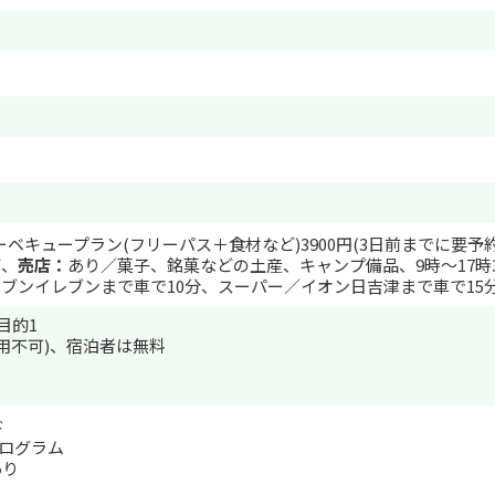
ベキュープラン(フリーパス＋食材など)3900円(3日前までに要予約
酒、
売店：
あり／菓子、銘菓などの土産、キャンプ備品、9時～17時
ブンイレブンまで車で10分、スーパー／イオン日吉津まで車で15
目的1
利用不可)、宿泊者は無料
ド
ログラム
あり