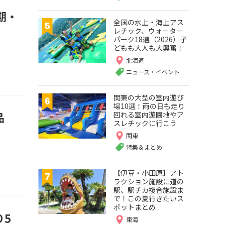
期・
全国の水上・海上アス
レチック、ウォーター
パーク18選（2026）子
どもも大人も大興奮！
北海道
ニュース・イベント
関東の大型の室内遊び
場10選！雨の日も走り
品
回れる室内遊園地やア
スレチックに行こう
関東
特集＆まとめ
【伊豆・小田原】アト
ラクション施設に道の
駅、駅チカ複合施設ま
で！この夏行きたいス
ポットまとめ
り5
東海