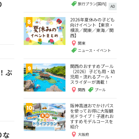
り
旅行プラン[国内]
AD
2026年夏休みの子ども
向けイベント【東京・
横浜／関東／東海／関
西】
関東
ニュース・イベント
関西のおすすめプール
！ぶ
（2026）子ども用・幼
児用・流れるプール・
スライダーが満載！
関西
プール
阪神高速おでかけパス
を使ってお得に大阪観
光ドライブ！子連れお
すすめモデルコースを
紹介
りな
大阪府