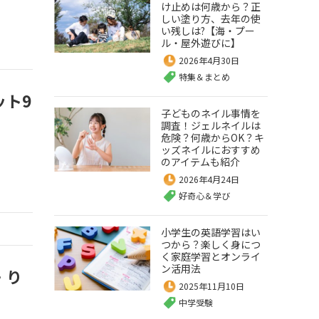
け止めは何歳から？正
しい塗り方、去年の使
い残しは?【海・プー
ル・屋外遊びに】
2026年4月30日
特集＆まとめ
ット9
子どものネイル事情を
調査！ジェルネイルは
危険？何歳からOK？キ
ッズネイルにおすすめ
のアイテムも紹介
2026年4月24日
好奇心＆学び
小学生の英語学習はい
つから？楽しく身につ
く家庭学習とオンライ
ン活用法
・り
2025年11月10日
中学受験