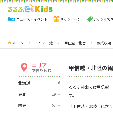
ニュース・イベント
キャンペーン
ジャンルで
ホーム
エリア一覧
甲信越・北陸
観光牧場
エリア
甲信越・北陸の観
で絞り込む
北海道
6
るるぶKidsでは甲信
東北
開く
19
す。
関東
開く
55
「甲信越・北陸」に含ま