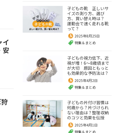
子どもの靴 正しいサ
イズの測り方、選び
方、買い替え時は？
運動会で速く走れる靴
って？
2025年8月25日
ャイ
特集＆まとめ
・安
子どもの視力低下、近
視が増！6～8歳頃まで
が大切 原因ともっと
も効果的な予防法は？
2025年4月2日
特集＆まとめ
ぼ狩
子どもの片付け習慣は
何歳から？片づけられ
ない理由は？整理収納
のコツと効果を伝授
2025年4月1日
特集＆まとめ