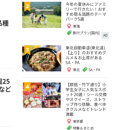
今年の夏休みにファミ
リーで行きたい！おす
すめ宿＆話題のテーマ
パーク5選
品種
東海
旅行プラン[国内]
AD
東北自動車道(東北道)
【上り】のおすすめグ
ルメ＆お土産がある
SA・PA
東北
SA・PA
25
【原宿・竹下通り】小
など
学生女子に人気なスポ
ット20選！シール交換
やスクイーズ、ストラ
ップ作り体験、食べ歩
きグルメなどトレンド
満載
東京都
特集＆まとめ