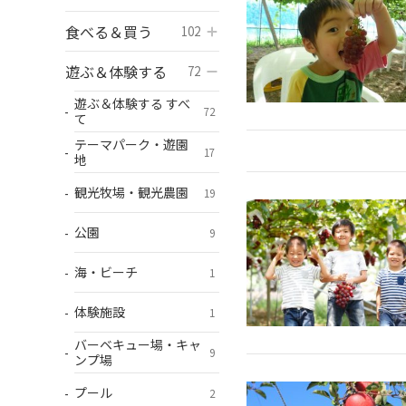
食べる＆買う
開く
102
遊ぶ＆体験する
開く
72
遊ぶ＆体験する すべ
72
て
テーマパーク・遊園
17
地
観光牧場・観光農園
19
公園
9
海・ビーチ
1
体験施設
1
バーベキュー場・キャ
9
ンプ場
プール
2