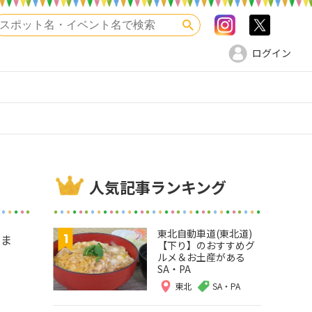
Instagram
>twitte
検索
ログイン
人気記事ランキング
東北自動車道(東北道)
いま
【下り】のおすすめグ
ルメ＆お土産がある
SA・PA
東北
SA・PA