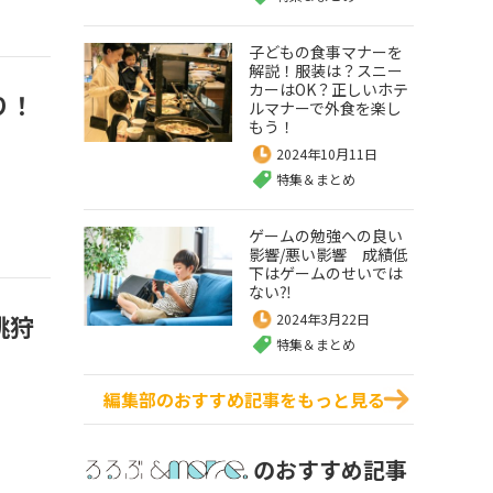
子どもの食事マナーを
解説！服装は？スニー
カーはOK？正しいホテ
り！
ルマナーで外食を楽し
もう！
2024年10月11日
特集＆まとめ
ゲームの勉強への良い
影響/悪い影響 成績低
下はゲームのせいでは
ない⁈
桃狩
2024年3月22日
特集＆まとめ
編集部のおすすめ記事をもっと見る
のおすすめ記事