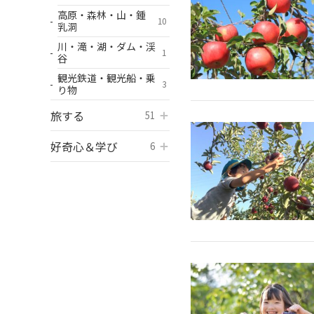
高原・森林・山・鍾
10
乳洞
川・滝・湖・ダム・渓
1
谷
観光鉄道・観光船・乗
3
り物
旅する
開く
51
好奇心＆学び
開く
6