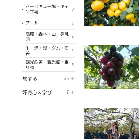
バーベキュー場・キャ
8
ンプ場
プール
1
高原・森林・山・鍾乳
4
洞
川・滝・湖・ダム・渓
1
谷
観光鉄道・観光船・乗
5
り物
旅する
開く
36
好奇心＆学び
開く
7