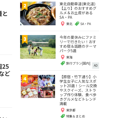
東北自動車道(東北道)
【上り】のおすすめグ
種と
ルメ＆お土産がある
SA・PA
東北
SA・PA
今年の夏休みにファミ
リーで行きたい！おす
すめ宿＆話題のテーマ
パーク5選
東海
旅行プラン[国内]
25
AD
など
【原宿・竹下通り】小
学生女子に人気なスポ
ット20選！シール交換
やスクイーズ、ストラ
ップ作り体験、食べ歩
きグルメなどトレンド
満載
東京都
特集＆まとめ