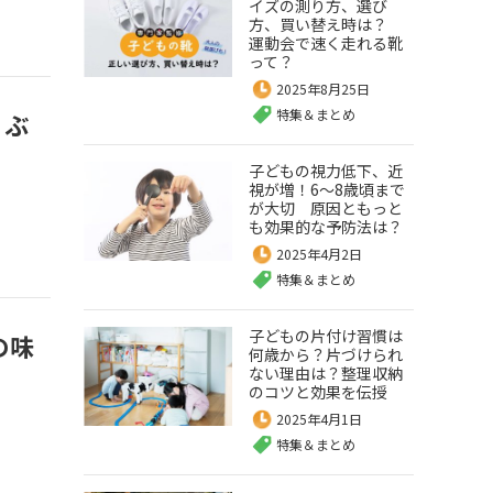
イズの測り方、選び
方、買い替え時は？
運動会で速く走れる靴
って？
2025年8月25日
特集＆まとめ
！ぶ
子どもの視力低下、近
視が増！6～8歳頃まで
が大切 原因ともっと
も効果的な予防法は？
2025年4月2日
特集＆まとめ
子どもの片付け習慣は
の味
何歳から？片づけられ
ない理由は？整理収納
のコツと効果を伝授
2025年4月1日
特集＆まとめ