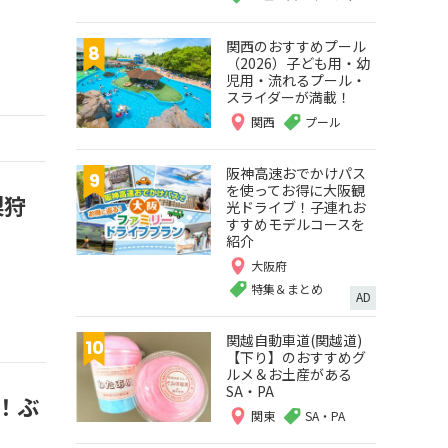
関西のおすすめプール
（2026）子ども用・幼
児用・流れるプール・
スライダーが満載！
関西
プール
阪神高速おでかけパス
を使ってお得に大阪観
梨狩
光ドライブ！子連れお
すすめモデルコースを
紹介
大阪府
特集＆まとめ
AD
関越自動車道(関越道)
【下り】のおすすめグ
ルメ＆お土産がある
SA・PA
！ぶ
関東
SA・PA