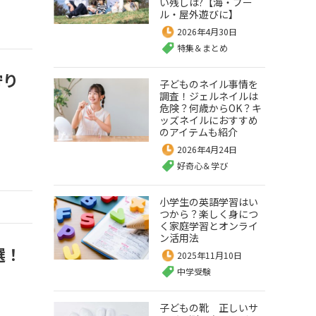
い残しは?【海・プー
ル・屋外遊びに】
2026年4月30日
特集＆まとめ
狩り
子どものネイル事情を
調査！ジェルネイルは
危険？何歳からOK？キ
ッズネイルにおすすめ
のアイテムも紹介
2026年4月24日
好奇心＆学び
小学生の英語学習はい
つから？楽しく身につ
く家庭学習とオンライ
ン活用法
選！
2025年11月10日
中学受験
子どもの靴 正しいサ