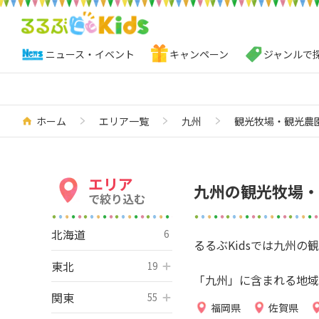
ニュース・イベント
キャンペーン
ジャンルで
ホーム
エリア一覧
九州
観光牧場・観光農
エリア
九州の観光牧場・
で絞り込む
北海道
6
るるぶKidsでは九州
東北
開く
19
「九州」に含まれる地域
関東
開く
55
福岡県
佐賀県