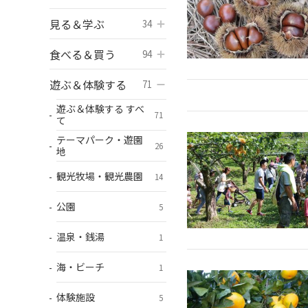
見る＆学ぶ
開く
34
食べる＆買う
開く
94
遊ぶ＆体験する
開く
71
遊ぶ＆体験する すべ
71
て
テーマパーク・遊園
26
地
観光牧場・観光農園
14
公園
5
温泉・銭湯
1
海・ビーチ
1
体験施設
5