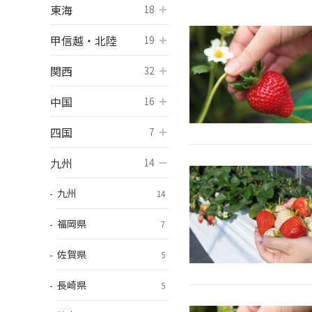
東海
開く
18
甲信越・北陸
開く
19
関西
開く
32
中国
開く
16
四国
開く
7
九州
開く
14
九州
14
福岡県
7
佐賀県
5
長崎県
5