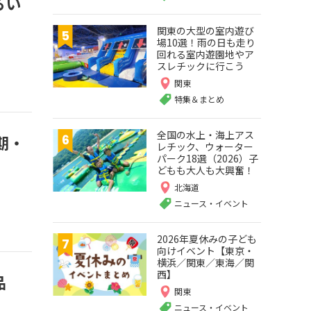
るい
関東の大型の室内遊び
場10選！雨の日も走り
回れる室内遊園地やア
スレチックに行こう
関東
特集＆まとめ
全国の水上・海上アス
期・
レチック、ウォーター
パーク18選（2026）子
どもも大人も大興奮！
北海道
ニュース・イベント
2026年夏休みの子ども
向けイベント【東京・
横浜／関東／東海／関
西】
品
関東
ニュース・イベント