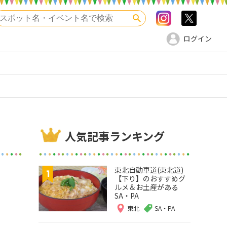
Instagram
>twitte
検索
ログイン
人気記事ランキング
東北自動車道(東北道)
【下り】のおすすめグ
ルメ＆お土産がある
SA・PA
東北
SA・PA