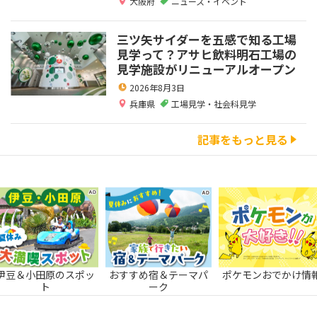
大阪府
ニュース・イベント
三ツ矢サイダーを五感で知る工場
見学って？アサヒ飲料明石工場の
見学施設がリニューアルオープン
2026年8月3日
兵庫県
工場見学・社会科見学
記事をもっと見る
伊豆＆小田原のスポッ
おすすめ宿＆テーマパ
ポケモンおでかけ情
ト
ーク