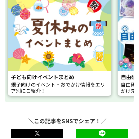
子ども向けイベントまとめ
自由研
親子向けのイベント・おでかけ情報をエリ
自由研
ア別にご紹介！
かけ先
＼この記事をSNSでシェア！／
twitter
LINE