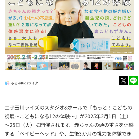
twitt
るるぶKidsライター
二子玉川ライズのスタジオ&ホールで「もっと！こどもの
視展〜こどもになる12の体験〜」が2025年2月1日（土）
～25日（火）に開催されます。赤ちゃんの頭の重さを体験
する「ベイビーヘッド」や、生後3か月の視力を体験でき