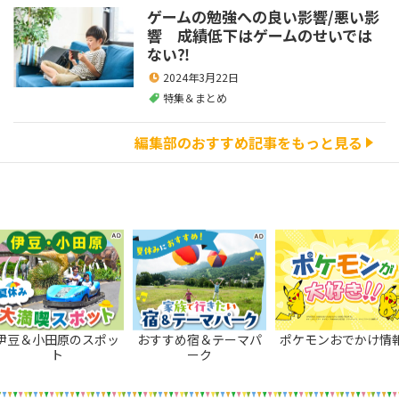
ゲームの勉強への良い影響/悪い影
響 成績低下はゲームのせいでは
ない⁈
2024年3月22日
特集＆まとめ
編集部のおすすめ記事をもっと見る
伊豆＆小田原のスポッ
おすすめ宿＆テーマパ
ポケモンおでかけ情
ト
ーク