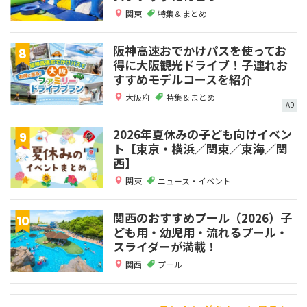
関東
特集＆まとめ
阪神高速おでかけパスを使ってお
得に大阪観光ドライブ！子連れお
すすめモデルコースを紹介
大阪府
特集＆まとめ
AD
2026年夏休みの子ども向けイベン
ト【東京・横浜／関東／東海／関
西】
関東
ニュース・イベント
関西のおすすめプール（2026）子
ども用・幼児用・流れるプール・
スライダーが満載！
関西
プール