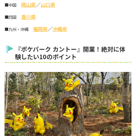
岡山県
／
山口県
■中国
香川県
■四国
福岡県
／
沖縄県
■九州・沖縄
『ポケパーク カントー』開業！絶対に体
験したい10のポイント