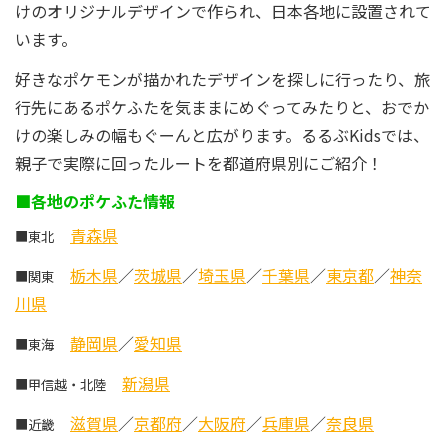
けのオリジナルデザインで作られ、日本各地に設置されて
います。
好きなポケモンが描かれたデザインを探しに行ったり、旅
行先にあるポケふたを気ままにめぐってみたりと、おでか
けの楽しみの幅もぐーんと広がります。るるぶKidsでは、
親子で実際に回ったルートを都道府県別にご紹介！
■各地のポケふた情報
青森県
■東北
栃木県
／
茨城県
／
埼玉県
／
千葉県
／
東京都
／
神奈
■関東
川県
静岡県
／
愛知県
■東海
新潟県
■甲信越・北陸
滋賀県
／
京都府
／
大阪府
／
兵庫県
／
奈良県
■近畿