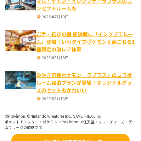
マル・ヤドン・イシツブテ・ラプラスのコ
ンセプトルームも
2026年7月10日
岩手・結びの宿 愛隣館に「イシツブテルー
ム」登場！いわタイプポケモンと過ごせる1
室限定の激レア体験
2026年3月19日
みやぎ応援ポケモン「ラプラス」のコラボ
ルーム宿泊プランが登場！オリジナルグッ
ズのセットもかわいい
2026年5月13日
©Pokémon. ©Nintendo/Creatures Inc./GAME FREAK inc.
ポケットモンスター・ポケモン・Pokémon は任天堂・クリーチャーズ・ゲー
ムフリークの商標です。