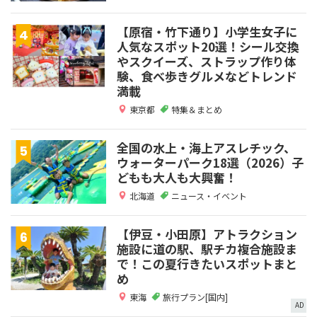
【原宿・竹下通り】小学生女子に
人気なスポット20選！シール交換
やスクイーズ、ストラップ作り体
験、食べ歩きグルメなどトレンド
満載
東京都
特集＆まとめ
全国の水上・海上アスレチック、
ウォーターパーク18選（2026）子
どもも大人も大興奮！
北海道
ニュース・イベント
【伊豆・小田原】アトラクション
施設に道の駅、駅チカ複合施設ま
で！この夏行きたいスポットまと
め
東海
旅行プラン[国内]
AD