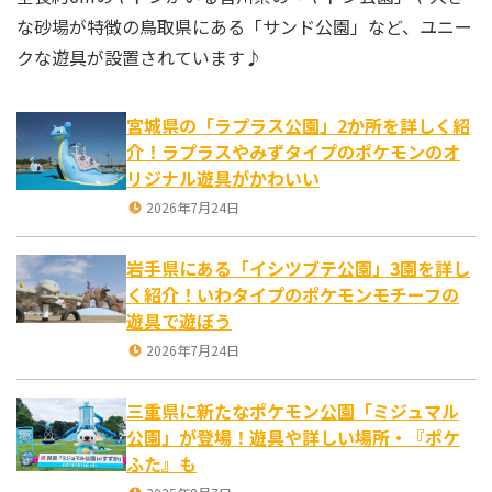
な砂場が特徴の鳥取県にある「サンド公園」など、ユニー
クな遊具が設置されています♪
宮城県の「ラプラス公園」2か所を詳しく紹
介！ラプラスやみずタイプのポケモンのオ
リジナル遊具がかわいい
2026年7月24日
岩手県にある「イシツブテ公園」3園を詳し
く紹介！いわタイプのポケモンモチーフの
遊具で遊ぼう
2026年7月24日
三重県に新たなポケモン公園「ミジュマル
公園」が登場！遊具や詳しい場所・『ポケ
ふた』も