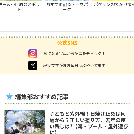
伊豆＆小田原のスポッ
おすすめ宿＆テーマパ
ポケモンおでかけ情
ト
ーク
公式SNS
instagram
気になる写真から記事をチェック！
twitter
現役ママがほぼ毎日つぶやいてます
編集部おすすめ記事
子どもと紫外線！日焼け止めは何
歳から？正しい塗り方、去年の使
い残しは?【海・プール・屋外遊び
に】