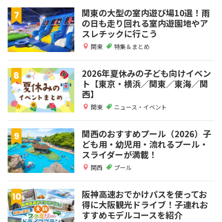
関東の大型の室内遊び場10選！雨
の日も走り回れる室内遊園地やア
スレチックに行こう
関東
特集＆まとめ
2026年夏休みの子ども向けイベン
ト【東京・横浜／関東／東海／関
西】
関東
ニュース・イベント
関西のおすすめプール（2026）子
ども用・幼児用・流れるプール・
スライダーが満載！
関西
プール
阪神高速おでかけパスを使ってお
得に大阪観光ドライブ！子連れお
すすめモデルコースを紹介