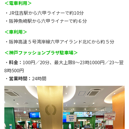
＜電車利用＞
・JR住吉駅から六甲ライナーで約10分
・阪神魚崎駅から六甲ライナーで約６分
＜車利用＞
・阪神高速５号湾岸線六甲アイランド北ICから約５分
＜神戸ファッションプラザ駐車場＞
・
料金：
100円／20分、最大上限8～23時1000円／23～翌
8時500円
・
営業時間：
24時間