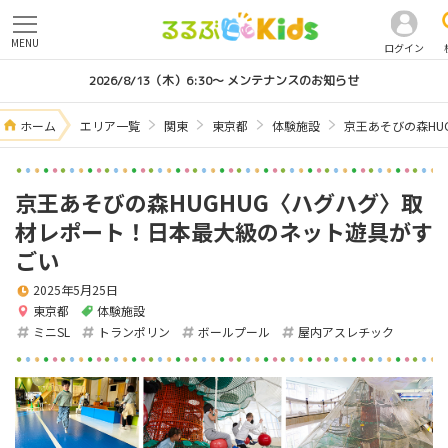
MENU
ログイン
2026/8/13（木）6:30～ メンテナンスのお知らせ
ホーム
エリア一覧
関東
東京都
体験施設
京王あそびの森HU
京王あそびの森HUGHUG〈ハグハグ〉取
材レポート！日本最大級のネット遊具がす
ごい
2025年5月25日
東京都
体験施設
ミニSL
トランポリン
ボールプール
屋内アスレチック