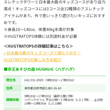
スレチックタワーと日本最大級のキッズコースがあり迫力
満点！キッズコースには3コース全32種類のアスレチック
アイテムがあり、外で思いっきり遊びたいキッズにおすす
めです。
※身長10～140㎝、体重40㎏未満が対象
※HUGTRATOPS体験には別途料金が必要
＜HUGTRATOPSの詳細記事はこちら＞
» 日本最大級のキッズコースで遊んでみた！
HUGTRATOPSの楽しみ方を紹介
■京王あそびの森 HUGHUG〈ハグハグ〉
問合先
042-591-8989（9時30分～17時30分）
住所
東京都日野市程久保3-36-60
9時30分～17時30分（最終入館17時）
開館時間
ハグハグカフェ 平日10時～17時30分（L.O.17時）、土日祝
10時～18時30分（L.O.18時）