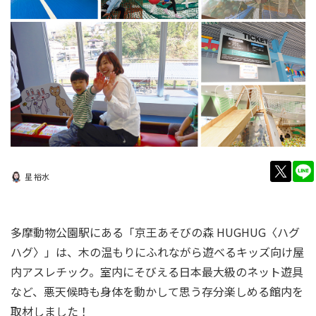
twitt
星 裕水
多摩動物公園駅にある「京王あそびの森 HUGHUG〈ハグ
ハグ〉」は、木の温もりにふれながら遊べるキッズ向け屋
内アスレチック。室内にそびえる日本最大級のネット遊具
など、悪天候時も身体を動かして思う存分楽しめる館内を
取材しました！