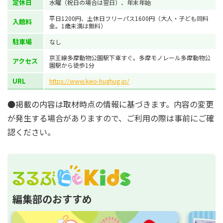
定休日
水曜（祝日の場合は翌日）、年末年始
平日1200円、土休日フリーパス1600円（大人・子ども同料
入館料
金。1歳未満は無料）
駐車場
なし
京王線多摩動物公園駅下車すぐ。多摩モノレール多摩動物公
アクセス
園駅から徒歩1分
URL
https://www.keio-hughug.jp/
●掲載の内容は取材時点の情報に基づきます。内容の変更
が発生する場合がありますので、ご利用の際は事前にご確
認ください。
編集部のおすすめ