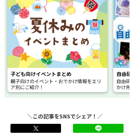
子ども向けイベントまとめ
自由研
親子向けのイベント・おでかけ情報をエリ
自由研
ア別にご紹介！
かけ先
＼この記事をSNSでシェア！／
twitter
LINE