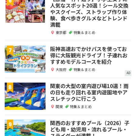
人気なスポット20選！シール交換
やスクイーズ、ストラップ作り体
験、食べ歩きグルメなどトレンド
満載
東京都
特集＆まとめ
阪神高速おでかけパスを使ってお
得に大阪観光ドライブ！子連れお
すすめモデルコースを紹介
大阪府
特集＆まとめ
AD
関東の大型の室内遊び場10選！雨
の日も走り回れる室内遊園地やア
スレチックに行こう
関東
特集＆まとめ
関西のおすすめプール（2026）子
ども用・幼児用・流れるプール・
スライダーが満載！