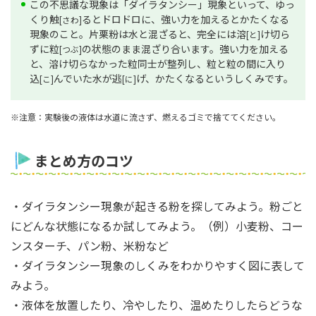
この不思議な現象は「ダイラタンシー」現象といって、ゆっ
くり触
るとドロドロに、強い力を加えるとかたくなる
[さわ]
現象のこと。片栗粉は水と混ざると、完全には溶
け切ら
[と]
ずに粒
の状態のまま混ざり合います。強い力を加える
[つぶ]
と、溶け切らなかった粒同士が整列し、粒と粒の間に入り
込
んでいた水が逃
げ、かたくなるというしくみです。
[こ]
[に]
※注意：実験後の液体は水道に流さず、燃えるゴミで捨ててください。
まとめ方のコツ
・ダイラタンシー現象が起きる粉を探してみよう。粉ごと
にどんな状態になるか試してみよう。（例）小麦粉、コー
ンスターチ、パン粉、米粉など
・ダイラタンシー現象のしくみをわかりやすく図に表して
みよう。
・液体を放置したり、冷やしたり、温めたりしたらどうな