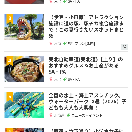
東北
SA・PA
【伊豆・小田原】アトラクション
施設に道の駅、駅チカ複合施設ま
で！この夏行きたいスポットまと
め
東海
旅行プラン[国内]
AD
東北自動車道(東北道)【上り】の
おすすめグルメ＆お土産がある
SA・PA
東北
SA・PA
全国の水上・海上アスレチック、
ウォーターパーク18選（2026）子
どもも大人も大興奮！
北海道
ニュース・イベント
【原宿・竹下通り】小学生女子に