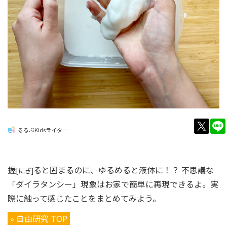
twitt
るるぶKidsライター
握
ると固まるのに、ゆるめると液体に！？ 不思議な
[にぎ]
「ダイラタンシー」現象はお家で簡単に再現できるよ。実
際に触って感じたことをまとめてみよう。
» 自由研究 TOP