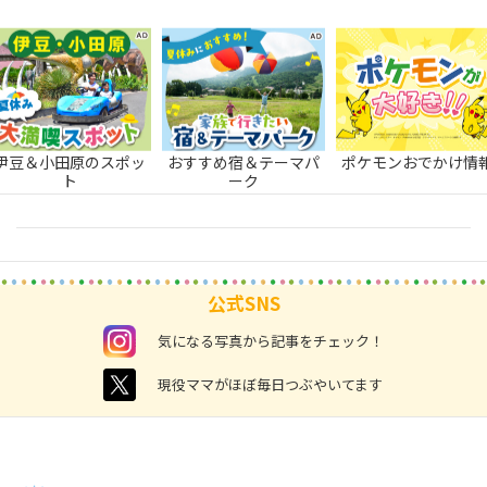
伊豆＆小田原のスポッ
おすすめ宿＆テーマパ
ポケモンおでかけ情
ト
ーク
公式SNS
instagram
気になる写真から記事をチェック！
twitter
現役ママがほぼ毎日つぶやいてます