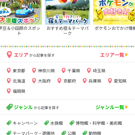
伊豆＆小田原のスポッ
おすすめ宿＆テーマパ
ポケモンおでかけ情
ト
ーク
エリア
エリア一覧
から記事を探す
東京都
神奈川県
千葉県
埼玉県
北海道
大阪府
京都府
兵庫県
愛知県
福岡県
ジャンル
ジャンル一覧
から記事を探す
キャンペーン
水族館
博物館・科学館・美術館
テーマパーク・遊園地
公園
動物園