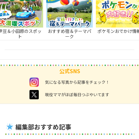
伊豆＆小田原のスポッ
おすすめ宿＆テーマパ
ポケモンおでかけ情
ト
ーク
公式SNS
instagram
気になる写真から記事をチェック！
twitter
現役ママがほぼ毎日つぶやいてます
編集部おすすめ記事