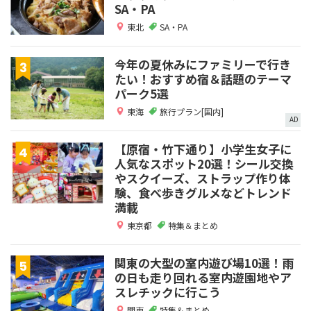
SA・PA
東北
SA・PA
今年の夏休みにファミリーで行き
たい！おすすめ宿＆話題のテーマ
パーク5選
東海
旅行プラン[国内]
AD
【原宿・竹下通り】小学生女子に
人気なスポット20選！シール交換
やスクイーズ、ストラップ作り体
験、食べ歩きグルメなどトレンド
満載
東京都
特集＆まとめ
関東の大型の室内遊び場10選！雨
の日も走り回れる室内遊園地やア
スレチックに行こう
関東
特集＆まとめ