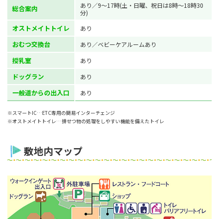
あり／9～17時(土・日曜、祝日は8時～18時30
総合案内
分)
オストメイトトイレ
あり
おむつ交換台
あり／ベビーケアルームあり
授乳室
あり
ドッグラン
あり
一般道からの出入口
あり
※スマートIC…ETC専用の簡易インターチェンジ
※オストメイトトイレ…排せつ物の処理をしやすい機能を備えたトイレ
敷地内マップ