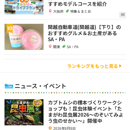
すすめモデルコースを紹介
大阪府
特集＆まとめ
AD
関越自動車道(関越道)【下り】の
おすすめグルメ＆お土産がある
SA・PA
関東
SA・PA
ランキングをもっと見る
ニュース・イベント
カブトムシの標本づくりワークシ
ョップも！昆虫体験イベント「た
まがわ昆虫展2026～のぞいてみよ
う虫のせかい～」開催中
2026年8月8日