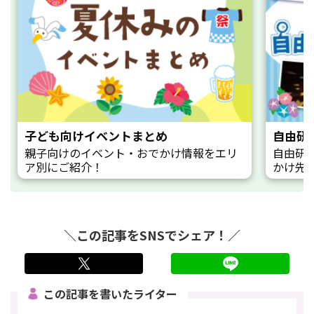
子ども向けイベントまとめ
自由研
親子向けのイベント・おでかけ情報をエリ
自由研
ア別にご紹介！
かけ先
＼この記事をSNSでシェア！／
twitter
LINE
この記事を書いたライター