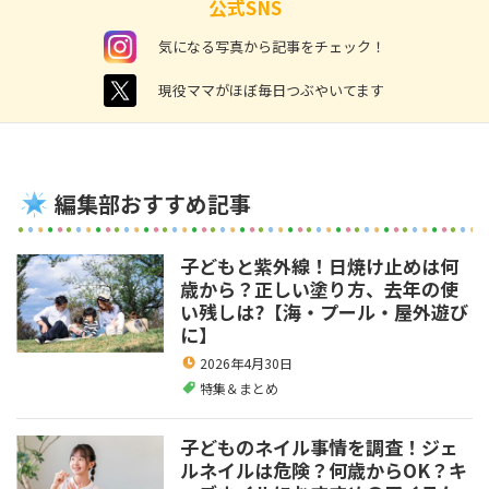
公式SNS
instagram
気になる写真から記事をチェック！
twitter
現役ママがほぼ毎日つぶやいてます
編集部おすすめ記事
子どもと紫外線！日焼け止めは何
歳から？正しい塗り方、去年の使
い残しは?【海・プール・屋外遊び
に】
2026年4月30日
特集＆まとめ
子どものネイル事情を調査！ジェ
ルネイルは危険？何歳からOK？キ