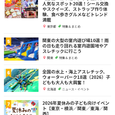
人気なスポット20選！シール交換
やスクイーズ、ストラップ作り体
験、食べ歩きグルメなどトレンド
満載
東京都
特集＆まとめ
関東の大型の室内遊び場10選！雨
の日も走り回れる室内遊園地やア
スレチックに行こう
関東
特集＆まとめ
全国の水上・海上アスレチック、
ウォーターパーク18選（2026）子
どもも大人も大興奮！
北海道
ニュース・イベント
2026年夏休みの子ども向けイベン
ト【東京・横浜／関東／東海／関
西】