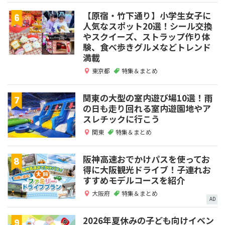
【原宿・竹下通り】小学生女子に
人気なスポット20選！シール交換
やスクイーズ、ストラップ作り体
験、食べ歩きグルメなどトレンド
満載
東京都
特集＆まとめ
関東の大型の室内遊び場10選！雨
の日も走り回れる室内遊園地やア
スレチックに行こう
関東
特集＆まとめ
阪神高速おでかけパスを使ってお
得に大阪観光ドライブ！子連れお
すすめモデルコースを紹介
大阪府
特集＆まとめ
AD
2026年夏休みの子ども向けイベン