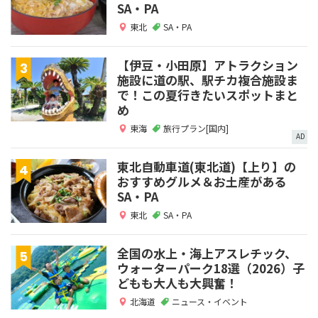
SA・PA
東北
SA・PA
【伊豆・小田原】アトラクション
施設に道の駅、駅チカ複合施設ま
で！この夏行きたいスポットまと
め
東海
旅行プラン[国内]
AD
東北自動車道(東北道)【上り】の
おすすめグルメ＆お土産がある
SA・PA
東北
SA・PA
全国の水上・海上アスレチック、
ウォーターパーク18選（2026）子
どもも大人も大興奮！
北海道
ニュース・イベント