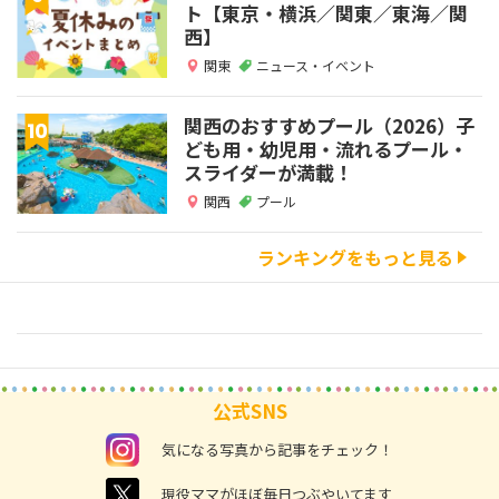
ト【東京・横浜／関東／東海／関
西】
関東
ニュース・イベント
関西のおすすめプール（2026）子
ども用・幼児用・流れるプール・
スライダーが満載！
関西
プール
ランキングをもっと見る
公式SNS
instagram
気になる写真から記事をチェック！
twitter
現役ママがほぼ毎日つぶやいてます