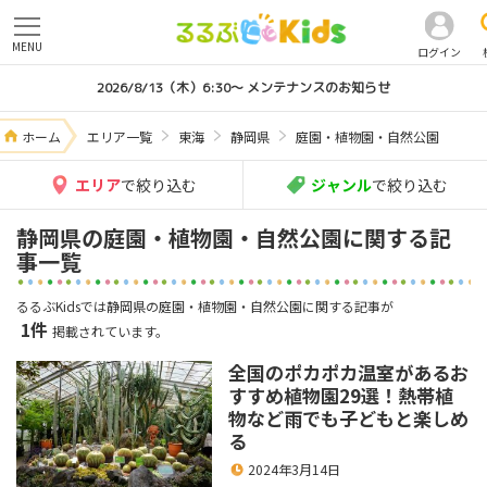
MENU
ログイン
2026/8/13（木）6:30～ メンテナンスのお知らせ
ホーム
エリア一覧
東海
静岡県
庭園・植物園・自然公園
エリア
で絞り込む
ジャンル
で絞り込む
静岡県の庭園・植物園・自然公園に関する記
事一覧
るるぶKidsでは静岡県の庭園・植物園・自然公園に関する記事が
1件
掲載されています。
全国のポカポカ温室があるお
すすめ植物園29選！熱帯植
物など雨でも子どもと楽しめ
る
2024年3月14日