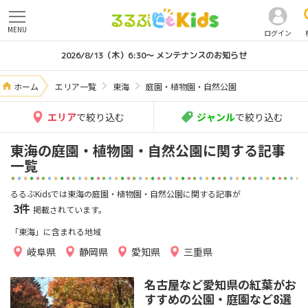
MENU
ログイン
2026/8/13（木）6:30～ メンテナンスのお知らせ
ホーム
エリア一覧
東海
庭園・植物園・自然公園
エリア
で絞り込む
ジャンル
で絞り込む
東海の庭園・植物園・自然公園に関する記事
一覧
るるぶKidsでは東海の庭園・植物園・自然公園に関する記事が
3件
掲載されています。
「東海」に含まれる地域
岐阜県
静岡県
愛知県
三重県
名古屋など愛知県の紅葉がお
すすめの公園・庭園など8選