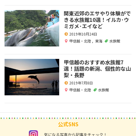
関東近郊のエサやり体験がで
きる水族館10選！イルカ･ウ
ミガメ･エイなど
2019年10月24日
甲信越・北陸
,
東海
水族館
甲信越のおすすめ水族館7
選！話題の新潟、個性的な山
梨・長野
2019年7月8日
甲信越・北陸
水族館
公式SNS
instagram
気になる写真から記事をチェック！