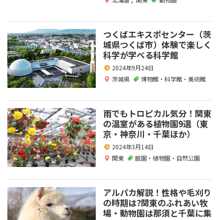
つくばエキスポセンター（茨
城県つくば市）体験で楽しく
科学が学べる科学館
2024年9月24日
茨城県
博物館・科学館・美術館
雨でもトロピカル気分！関東
の温室がある植物園9選（東
京・神奈川・千葉ほか）
2024年3月14日
関東
庭園・植物園・自然公園
アルパカ解説！性格や毛刈り
の時期は?関東のふれあい牧
場・動物園は那須と千葉に集