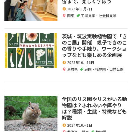
宙まで、楽しく学ぼう
2025年11月7日
関東
工場見学・社会科見学
茨城・筑波実験植物園で「き
のこ展」開催 親子できのこ
の香りや手触り、ワークショ
ップなども楽しめる企画展
2025年10月16日
茨城県
庭園・植物園・自然公園
全国のリス園やリスがいる動
物園は？ふれあいや餌やり
は？種類・生態・特徴なども
解説
2024年10月1日
北海道
,
関東
動物園