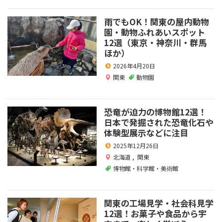
雨でもOK！関東の屋内動物
園・動物ふれあいスポット
12選（東京・神奈川・群馬
ほか）
2026年4月20日
関東
動物園
恐竜が迫力の博物館12選！
日本で発掘された恐竜化石や
体験型展示などに注目
2025年12月26日
北海道
,
関東
博物館・科学館・美術館
関東の工場見学・社会科見学
12選！お菓子や食品から宇