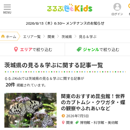
MENU
ログイン
2026/8/13（木）6:30～ メンテナンスのお知らせ
ホーム
エリア一覧
関東
茨城県
見る＆学ぶ
エリア
で絞り込む
ジャンル
で絞り込む
茨城県の見る＆学ぶに関する記事一覧
るるぶKidsでは茨城県の見る＆学ぶに関する記事が
20件
掲載されています。
関東のおすすめ昆虫館！世界
のカブトムシ・クワガタ・蝶
の観察やふれあいなど
2026年7月5日
関東
博物館・科学館・美術館