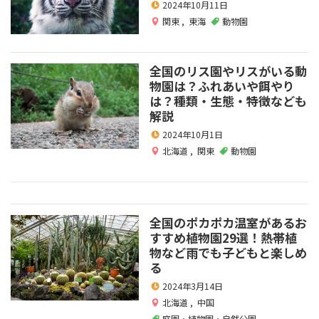
2024年10月11日
関東
,
東海
動物園
全国のリス園やリスがいる動
物園は？ふれあいや餌やり
は？種類・生態・特徴なども
解説
2024年10月1日
北海道
,
関東
動物園
全国のポカポカ温室があるお
すすめ植物園29選！熱帯植
物など雨でも子どもと楽しめ
る
2024年3月14日
北海道
,
中国
庭園・植物園・自然公園