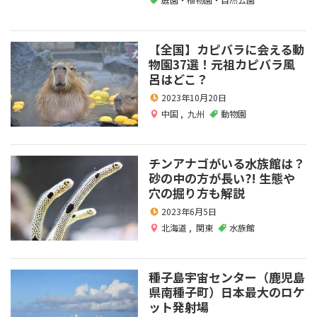
【全国】カピバラに会える動
物園37選！元祖カピバラ風
呂はどこ？
2023年10月20日
中国
,
九州
動物園
チンアナゴがいる水族館は？
砂の中の方が長い?! 生態や
穴の掘り方も解説
2023年6月5日
北海道
,
関東
水族館
種子島宇宙センター（鹿児島
県南種子町）日本最大のロケ
ット発射場