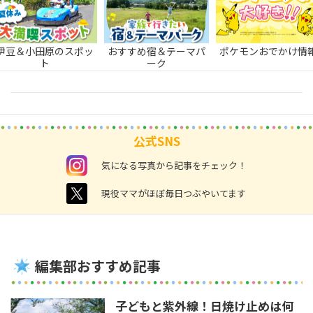
伊豆＆小田原のスポッ
おすすめ宿＆テーマパ
ポケモンおでかけ情
ト
ーク
公式SNS
instagram
気になる写真から記事をチェック！
twitter
現役ママがほぼ毎日つぶやいてます
編集部おすすめ記事
子どもと紫外線！日焼け止めは何