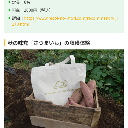
定員：6名
料金：1000円（税込）
詳細：
https://www.resol-no-mori.com/recommend/kiji
170.html
秋の味覚「さつまいも」の収穫体験