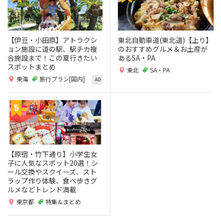
【伊豆・小田原】アトラクシ
東北自動車道(東北道)【上り】
ョン施設に道の駅、駅チカ複
のおすすめグルメ＆お土産が
合施設まで！この夏行きたい
あるSA・PA
スポットまとめ
東北
SA・PA
東海
旅行プラン[国内]
AD
【原宿・竹下通り】小学生女
子に人気なスポット20選！シ
ール交換やスクイーズ、スト
ラップ作り体験、食べ歩きグ
ルメなどトレンド満載
東京都
特集＆まとめ