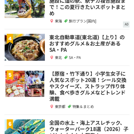
施設に道の駅、駅チカ複合施設ま
で！この夏行きたいスポットまと
め
東海
旅行プラン[国内]
AD
東北自動車道(東北道)【上り】の
おすすめグルメ＆お土産がある
SA・PA
東北
SA・PA
【原宿・竹下通り】小学生女子に
人気なスポット20選！シール交換
やスクイーズ、ストラップ作り体
験、食べ歩きグルメなどトレンド
満載
東京都
特集＆まとめ
全国の水上・海上アスレチック、
ウォーターパーク18選（2026）子