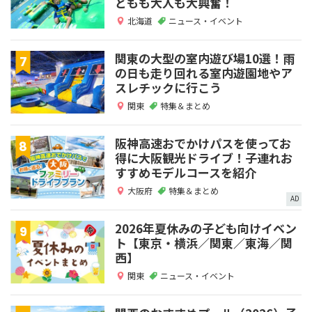
どもも大人も大興奮！
北海道
ニュース・イベント
関東の大型の室内遊び場10選！雨
の日も走り回れる室内遊園地やア
スレチックに行こう
関東
特集＆まとめ
阪神高速おでかけパスを使ってお
得に大阪観光ドライブ！子連れお
すすめモデルコースを紹介
大阪府
特集＆まとめ
AD
2026年夏休みの子ども向けイベン
ト【東京・横浜／関東／東海／関
西】
関東
ニュース・イベント