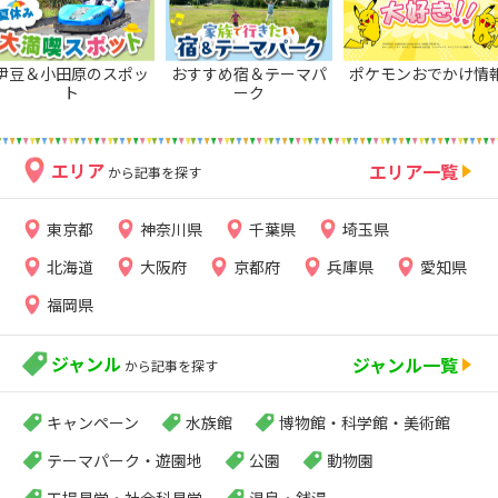
伊豆＆小田原のスポッ
おすすめ宿＆テーマパ
ポケモンおでかけ情
ト
ーク
エリア
エリア一覧
から記事を探す
東京都
神奈川県
千葉県
埼玉県
北海道
大阪府
京都府
兵庫県
愛知県
福岡県
ジャンル
ジャンル一覧
から記事を探す
キャンペーン
水族館
博物館・科学館・美術館
テーマパーク・遊園地
公園
動物園