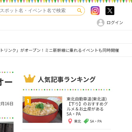
Instagram
>twitte
検索
ログイン
トリンク」がオープン！ミニ新幹線に乗れるイベントも同時開催
人気記事ランキング
オー
東北自動車道(東北道)
2月16日
【下り】のおすすめグ
ルメ＆お土産がある
SA・PA
東北
SA・PA