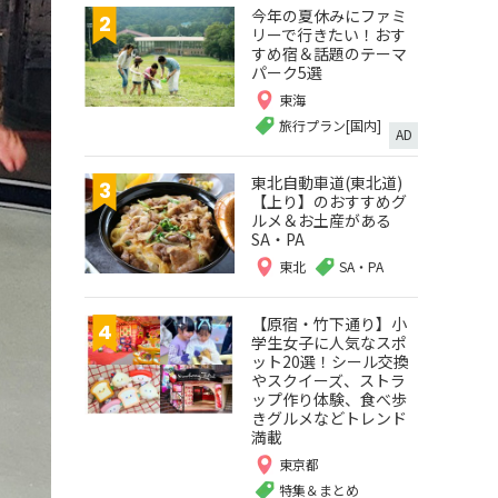
今年の夏休みにファミ
リーで行きたい！おす
すめ宿＆話題のテーマ
パーク5選
東海
旅行プラン[国内]
AD
東北自動車道(東北道)
【上り】のおすすめグ
ルメ＆お土産がある
SA・PA
東北
SA・PA
【原宿・竹下通り】小
学生女子に人気なスポ
ット20選！シール交換
やスクイーズ、ストラ
ップ作り体験、食べ歩
きグルメなどトレンド
満載
東京都
特集＆まとめ