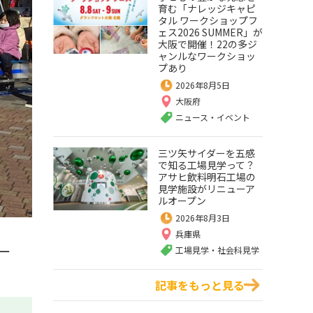
育む「ナレッジキャピ
タル ワークショップフ
ェス2026 SUMMER」が
大阪で開催！22の多ジ
ャンルなワークショッ
プあり
2026年8月5日
大阪府
ニュース・イベント
三ツ矢サイダーを五感
で知る工場見学って？
アサヒ飲料明石工場の
見学施設がリニューア
ルオープン
2026年8月3日
兵庫県
ー
工場見学・社会科見学
記事をもっと見る