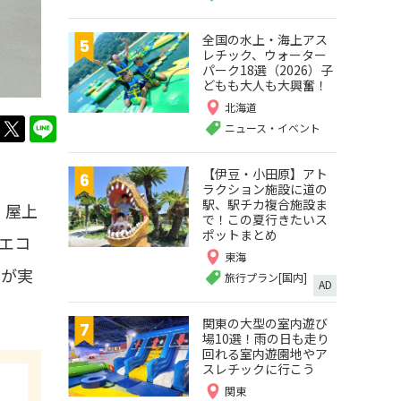
全国の水上・海上アス
レチック、ウォーター
パーク18選（2026）子
どもも大人も大興奮！
北海道
twitter
LINE
ニュース・イベント
【伊豆・小田原】アト
ラクション施設に道の
駅、駅チカ複合施設ま
、屋上
で！この夏行きたいス
ポットまとめ
エコ
東海
トが実
旅行プラン[国内]
AD
関東の大型の室内遊び
場10選！雨の日も走り
回れる室内遊園地やア
スレチックに行こう
関東