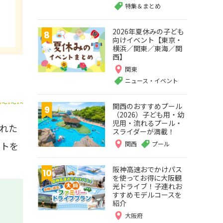
特集＆まとめ
2026年夏休みの子ども
向けイベント【東京・
横浜／関東／東海／関
西】
関東
ニュース・イベント
関西のおすすめプール
（2026）子ども用・幼
児用・流れるプール・
れた
スライダーが満載！
関西
プール
ートを
阪神高速おでかけパス
を使ってお得に大阪観
光ドライブ！子連れお
すすめモデルコースを
紹介
大阪府