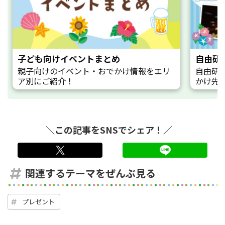
子ども向けイベントまとめ
自由研
親子向けのイベント・おでかけ情報をエリ
自由研
ア別にご紹介！
かけ先
＼この記事をSNSでシェア！／
twitter
LINE
関連するテーマをぜんぶ見る
プレゼント