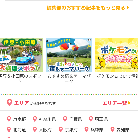
編集部のおすすめ記事をもっと見る
伊豆＆小田原のスポッ
おすすめ宿＆テーマパ
ポケモンおでかけ情
ト
ーク
エリア
エリア一覧
から記事を探す
東京都
神奈川県
千葉県
埼玉県
北海道
大阪府
京都府
兵庫県
愛知県