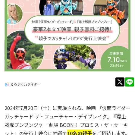
twitt
るるぶKidsライター
2024年7月20日（土）に実施される、映画 『仮面ライダー
ガッチャード ザ・フューチャー・デイブレイク』『爆上
戦隊ブンブンジャー 劇場 BOON！ プロミス・ザ・サーキ
ット』の先行上映会に抽選で
10名の親子
をご招待します。