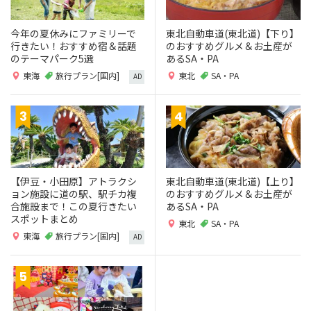
今年の夏休みにファミリーで
東北自動車道(東北道)【下り】
行きたい！おすすめ宿＆話題
のおすすめグルメ＆お土産が
のテーマパーク5選
あるSA・PA
東海
旅行プラン[国内]
東北
SA・PA
AD
【伊豆・小田原】アトラクシ
東北自動車道(東北道)【上り】
ョン施設に道の駅、駅チカ複
のおすすめグルメ＆お土産が
合施設まで！この夏行きたい
あるSA・PA
スポットまとめ
東北
SA・PA
東海
旅行プラン[国内]
AD