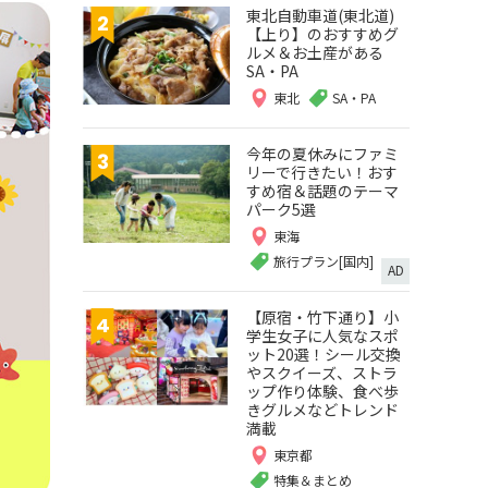
東北自動車道(東北道)
【上り】のおすすめグ
ルメ＆お土産がある
SA・PA
東北
SA・PA
今年の夏休みにファミ
リーで行きたい！おす
すめ宿＆話題のテーマ
パーク5選
東海
旅行プラン[国内]
AD
【原宿・竹下通り】小
学生女子に人気なスポ
ット20選！シール交換
やスクイーズ、ストラ
ップ作り体験、食べ歩
きグルメなどトレンド
満載
東京都
特集＆まとめ