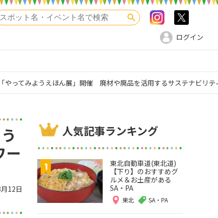
Instagram
>twitte
検索
ログイン
ント「やってみようえほん展」開催 廃材や廃品を活用するサステナビリ
人気記事ランキング
よう
ワー
東北自動車道(東北道)
【下り】のおすすめグ
ルメ＆お土産がある
SA・PA
8月12日
東北
SA・PA