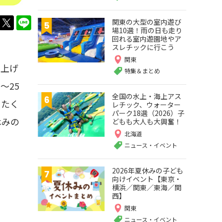
twitter
LINE
関東の大型の室内遊び
場10選！雨の日も走り
回れる室内遊園地やア
スレチックに行こう
関東
り上げ
特集＆まとめ
～25
全国の水上・海上アス
、たく
レチック、ウォーター
パーク18選（2026）子
休みの
どもも大人も大興奮！
北海道
ニュース・イベント
2026年夏休みの子ども
向けイベント【東京・
横浜／関東／東海／関
西】
関東
ニュース・イベント