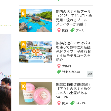
関西のおすすめプール
（2026）子ども用・幼
児用・流れるプール・
スライダーが満載！
関西
プール
阪神高速おでかけパス
を使ってお得に大阪観
光ドライブ！子連れお
すすめモデルコースを
紹介
大阪府
特集＆まとめ
AD
関越自動車道(関越道)
【下り】のおすすめグ
ルメ＆お土産がある
SA・PA
関東
SA・PA