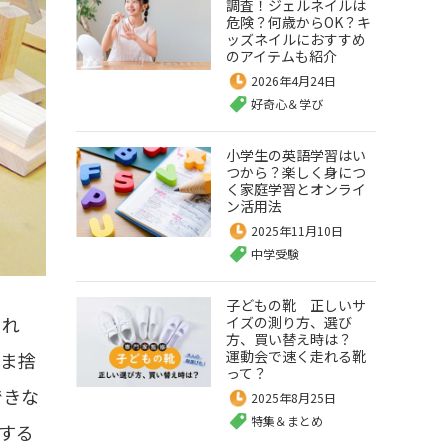
調査！ジェルネイルは
危険？何歳からOK？キ
ッズネイルにおすすめ
のアイテムも紹介
2026年4月24日
好奇心＆学び
小学生の英語学習はい
つから？楽しく身につ
く家庭学習とオンライ
ン活用法
2025年11月10日
中学受験
子どもの靴 正しいサ
され
イズの測り方、選び
方、買い替え時は？
運動会で速く走れる靴
まま捨
って？
できな
2025年8月25日
特集＆まとめ
する