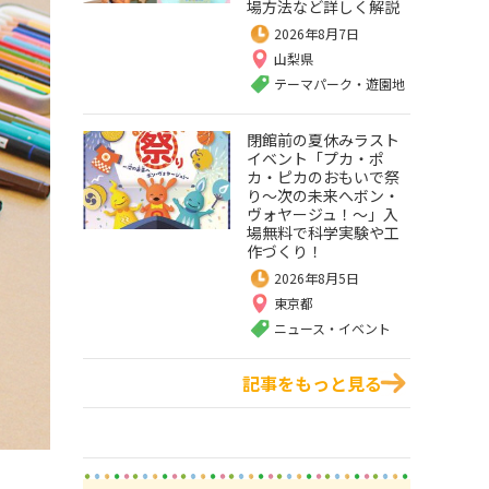
場方法など詳しく解説
2026年8月7日
山梨県
テーマパーク・遊園地
閉館前の夏休みラスト
イベント「プカ・ポ
カ・ピカのおもいで祭
り～次の未来へボン・
ヴォヤージュ！～」入
場無料で科学実験や工
作づくり！
2026年8月5日
東京都
ニュース・イベント
記事をもっと見る