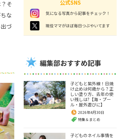
公式SNS
は？そ
instagram
気になる写真から記事をチェック！
がちな
い出づ
twitter
現役ママがほぼ毎日つぶやいてます
編集部おすすめ記事
子どもと紫外線！日焼
け止めは何歳から？正
しい塗り方、去年の使
い残しは?【海・プー
ル・屋外遊びに】
2026年4月30日
特集＆まとめ
子どものネイル事情を