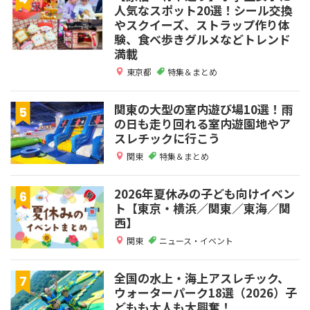
人気なスポット20選！シール交換
やスクイーズ、ストラップ作り体
験、食べ歩きグルメなどトレンド
満載
東京都
特集＆まとめ
関東の大型の室内遊び場10選！雨
の日も走り回れる室内遊園地やア
スレチックに行こう
関東
特集＆まとめ
2026年夏休みの子ども向けイベン
ト【東京・横浜／関東／東海／関
西】
関東
ニュース・イベント
全国の水上・海上アスレチック、
ウォーターパーク18選（2026）子
どもも大人も大興奮！