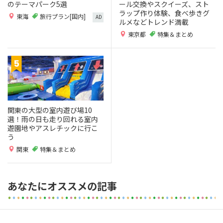
のテーマパーク5選
ール交換やスクイーズ、スト
ラップ作り体験、食べ歩きグ
東海
旅行プラン[国内]
AD
ルメなどトレンド満載
東京都
特集＆まとめ
関東の大型の室内遊び場10
選！雨の日も走り回れる室内
遊園地やアスレチックに行こ
う
関東
特集＆まとめ
あなたにオススメの記事