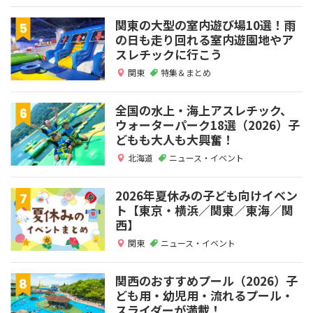
関東の大型の室内遊び場10選！雨
の日も走り回れる室内遊園地やア
スレチックに行こう
関東
特集＆まとめ
全国の水上・海上アスレチック、
ウォーターパーク18選（2026）子
どもも大人も大興奮！
北海道
ニュース・イベント
2026年夏休みの子ども向けイベン
ト【東京・横浜／関東／東海／関
西】
関東
ニュース・イベント
関西のおすすめプール（2026）子
ども用・幼児用・流れるプール・
スライダーが満載！