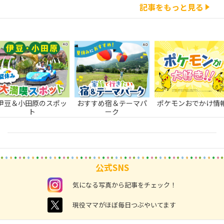
記事をもっと見る
伊豆＆小田原のスポッ
おすすめ宿＆テーマパ
ポケモンおでかけ情
ト
ーク
公式SNS
instagram
気になる写真から記事をチェック！
twitter
現役ママがほぼ毎日つぶやいてます