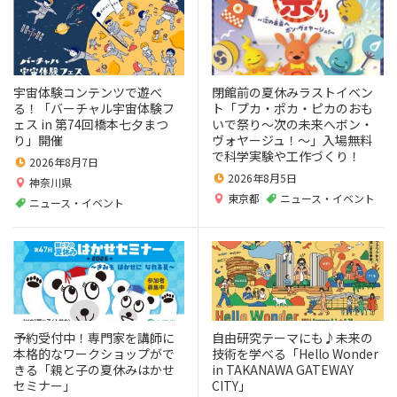
宇宙体験コンテンツで遊べ
閉館前の夏休みラストイベン
る！「バーチャル宇宙体験フ
ト「プカ・ポカ・ピカのおも
ェス in 第74回橋本七夕まつ
いで祭り～次の未来へボン・
り」開催
ヴォヤージュ！～」入場無料
で科学実験や工作づくり！
2026年8月7日
2026年8月5日
神奈川県
東京都
ニュース・イベント
ニュース・イベント
予約受付中！専門家を講師に
自由研究テーマにも♪未来の
本格的なワークショップがで
技術を学べる「Hello Wonder
きる「親と子の夏休みはかせ
in TAKANAWA GATEWAY
セミナー」
CITY」