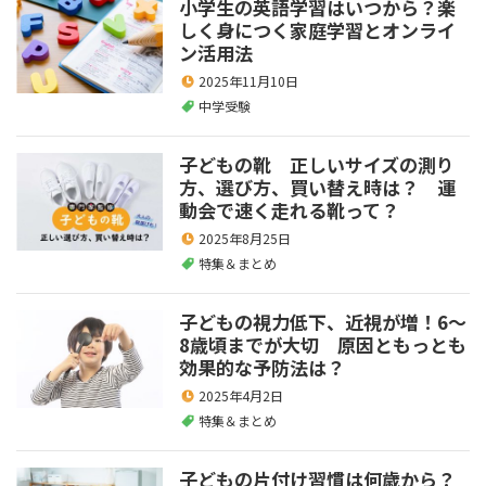
小学生の英語学習はいつから？楽
しく身につく家庭学習とオンライ
ン活用法
2025年11月10日
中学受験
子どもの靴 正しいサイズの測り
方、選び方、買い替え時は？ 運
動会で速く走れる靴って？
2025年8月25日
特集＆まとめ
子どもの視力低下、近視が増！6～
8歳頃までが大切 原因ともっとも
効果的な予防法は？
2025年4月2日
特集＆まとめ
子どもの片付け習慣は何歳から？