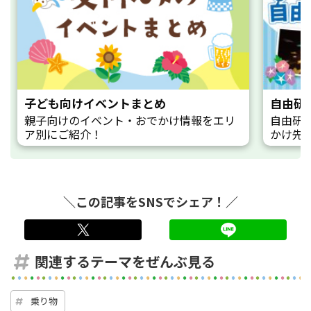
子ども向けイベントまとめ
自由研
親子向けのイベント・おでかけ情報をエリ
自由研
ア別にご紹介！
かけ先
＼この記事をSNSでシェア！／
twitter
LINE
関連するテーマをぜんぶ見る
乗り物