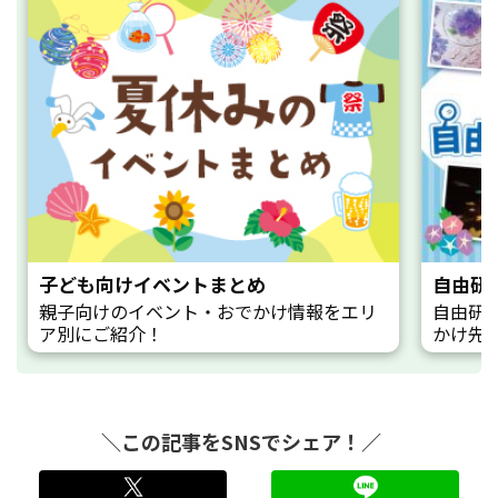
子ども向けイベントまとめ
自由研
親子向けのイベント・おでかけ情報をエリ
自由研
ア別にご紹介！
かけ先
＼この記事をSNSでシェア！／
twitter
LINE