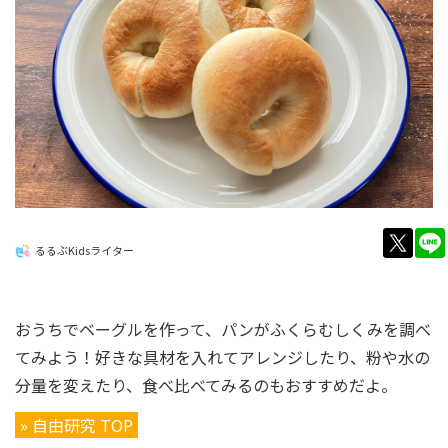
twitt
るるぶKidsライター
おうちでベーグルを作って、パンがふくらむしくみを調べ
てみよう！好きな具材を入れてアレンジしたり、粉や水の
分量を変えたり、食べ比べてみるのもおすすめだよ。
» 自由研究 TOP