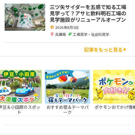
三ツ矢サイダーを五感で知る工場
見学って？アサヒ飲料明石工場の
見学施設がリニューアルオープン
2026年8月3日
兵庫県
工場見学・社会科見学
記事をもっと見る
伊豆＆小田原のスポッ
おすすめ宿＆テーマパ
ポケモンおでかけ情
ト
ーク