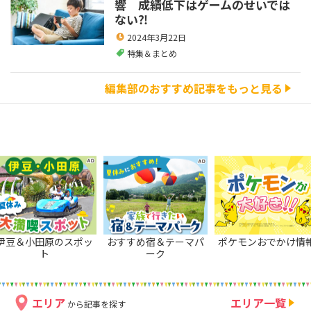
響 成績低下はゲームのせいでは
ない⁈
2024年3月22日
特集＆まとめ
編集部のおすすめ記事をもっと見る
伊豆＆小田原のスポッ
おすすめ宿＆テーマパ
ポケモンおでかけ情
ト
ーク
エリア
エリア一覧
から記事を探す