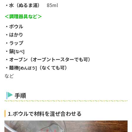
・水（ぬるま湯）
85ml
＜調理器具など＞
・ボウル
・はかり
・ラップ
・鍋
[なべ]
・オーブン（オーブントースターでも可）
・麺棒
（なくても可）
[めんぼう]
など
手順
1.ボウルで材料を混ぜ合わせる