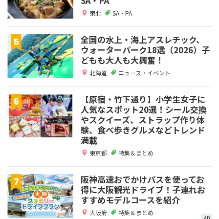
SA・PA
東北
SA・PA
全国の水上・海上アスレチック、
ウォーターパーク18選（2026）子
どもも大人も大興奮！
北海道
ニュース・イベント
【原宿・竹下通り】小学生女子に
人気なスポット20選！シール交換
やスクイーズ、ストラップ作り体
験、食べ歩きグルメなどトレンド
満載
東京都
特集＆まとめ
阪神高速おでかけパスを使ってお
得に大阪観光ドライブ！子連れお
すすめモデルコースを紹介
大阪府
特集＆まとめ
AD