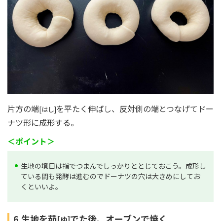
片方の端
を平たく伸ばし、反対側の端とつなげてドー
[はし]
ナツ形に成形する。
＜ポイント＞
生地の境目は指でつまんでしっかりととじておこう。成形し
ている間も発酵は進むのでドーナツの穴は大きめにしてお
くといいよ。
6.生地を茹
でた後、オーブンで焼く
[ゆ]