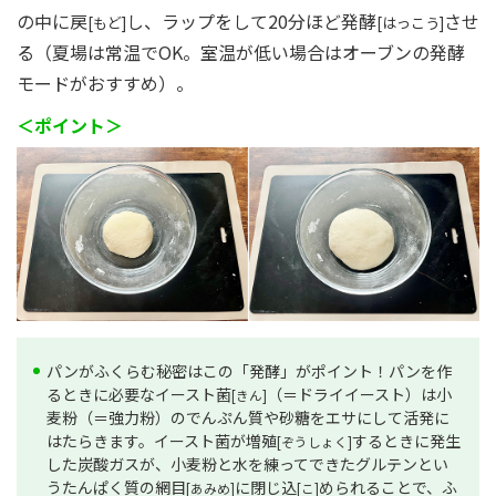
の中に戻
し、ラップをして20分ほど発酵
させ
[もど]
[はっこう]
る（夏場は常温でOK。室温が低い場合はオーブンの発酵
モードがおすすめ）。
＜ポイント＞
パンがふくらむ秘密はこの「発酵」がポイント！パンを作
るときに必要なイースト菌
（＝ドライイースト）は小
[きん]
麦粉（＝強力粉）のでんぷん質や砂糖をエサにして活発に
はたらきます。イースト菌が増殖
するときに発生
[ぞうしょく]
した炭酸ガスが、小麦粉と水を練ってできたグルテンとい
うたんぱく質の網目
に閉じ込
められることで、ふ
[あみめ]
[こ]