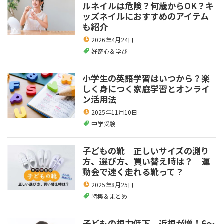
ルネイルは危険？何歳からOK？キ
ッズネイルにおすすめのアイテム
も紹介
2026年4月24日
好奇心＆学び
小学生の英語学習はいつから？楽
しく身につく家庭学習とオンライ
ン活用法
2025年11月10日
中学受験
子どもの靴 正しいサイズの測り
方、選び方、買い替え時は？ 運
動会で速く走れる靴って？
2025年8月25日
特集＆まとめ
子どもの視力低下、近視が増！6～