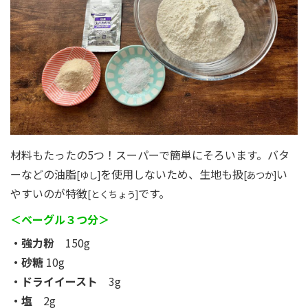
材料もたったの5つ！スーパーで簡単にそろいます。バタ
ーなどの油脂
を使用しないため、生地も扱
い
[ゆし]
[あつか]
やすいのが特徴
です。
[とくちょう]
＜ベーグル３つ分＞
・強力粉
150g
・砂糖
10g
・ドライイースト
3g
・塩
2g