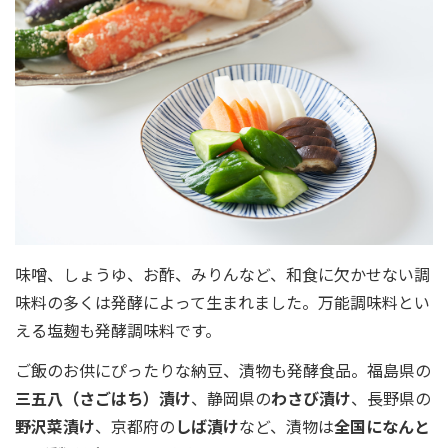
味噌、しょうゆ、お酢、みりんなど、和食に欠かせない調
味料の多くは発酵によって生まれました。万能調味料とい
える塩麹も発酵調味料です。
ご飯のお供にぴったりな納豆、漬物も発酵食品。福島県の
三五八（さごはち）漬け
、静岡県の
わさび漬け
、長野県の
野沢菜漬け
、京都府の
しば漬け
など、漬物は
全国になんと