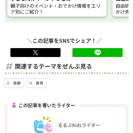
親子向けのイベント・おでかけ情報をエリ
自由研
ア別にご紹介！
かけ先
＼この記事をSNSでシェア！／
twitter
LINE
関連するテーマをぜんぶ見る
発酵
食育
この記事を書いたライター
るるぶKidsライター