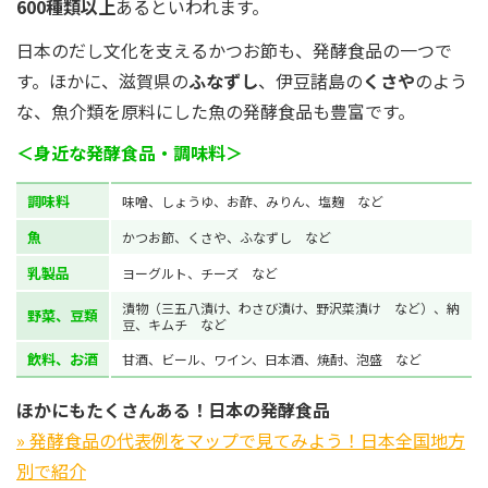
600種類以上
あるといわれます。
日本のだし文化を支えるかつお節も、発酵食品の一つで
す。ほかに、滋賀県の
ふなずし
、伊豆諸島の
くさや
のよう
な、魚介類を原料にした魚の発酵食品も豊富です。
＜身近な発酵食品・調味料＞
調味料
味噌、しょうゆ、お酢、みりん、塩麹 など
魚
かつお節、くさや、ふなずし など
乳製品
ヨーグルト、チーズ など
漬物（三五八漬け、わさび漬け、野沢菜漬け など）、納
野菜、豆類
豆、キムチ など
飲料、お酒
甘酒、ビール、ワイン、日本酒、焼酎、泡盛 など
ほかにもたくさんある！日本の発酵食品
» 発酵食品の代表例をマップで見てみよう！日本全国地方
別で紹介