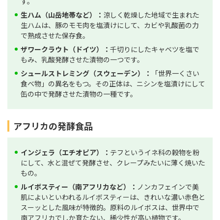
す。
生ハム（山岳地帯など）：
涼しく乾燥した地域で生まれた
生ハムは、豚のモモ肉を塩漬けにして、カビや乳酸菌の力
で熟成させた保存食。
ザワークラウト（ドイツ）：
千切りにしたキャベツを塩で
もみ、乳酸発酵させた漬物の一つです。
シュールストレミング（スウェーデン）：
「世界一くさい
食べ物」の異名をもつ。その正体は、ニシンを塩漬けにして
缶の中で発酵させた漬物の一種です。
アフリカの発酵食品
インジェラ（エチオピア）：
テフというイネ科の穀物を粉
にして、水と混ぜて発酵させ、クレープみたいに薄く焼いた
もの。
ルイボスティー（南アフリカなど）：
ノンカフェインで美
肌によいといわれるルイボスティーは、きれいな濃い赤色と
スーッとした風味が特徴的。原料のルイボスは、世界中で
南アフリカでしか育たない、稀少性が高い植物です。