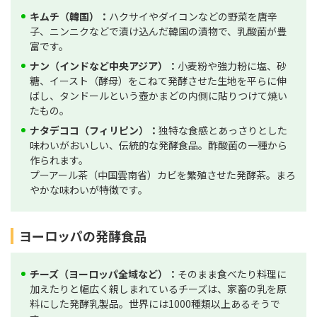
キムチ（韓国）：
ハクサイやダイコンなどの野菜を唐辛
子、ニンニクなどで漬け込んだ韓国の漬物で、乳酸菌が豊
富です。
ナン（インドなど中央アジア）：
小麦粉や強力粉に塩、砂
糖、イースト（酵母）をこねて発酵させた生地を平らに伸
ばし、タンドールという壺かまどの内側に貼りつけて焼い
たもの。
ナタデココ（フィリピン）：
独特な食感とあっさりとした
味わいがおいしい、伝統的な発酵食品。酢酸菌の一種から
作られます。
プーアール茶（中国雲南省）カビを繁殖させた発酵茶。まろ
やかな味わいが特徴です。
ヨーロッパの発酵食品
チーズ（ヨーロッパ全域など）：
そのまま食べたり料理に
加えたりと幅広く親しまれているチーズは、家畜の乳を原
料にした発酵乳製品。世界には1000種類以上あるそうで