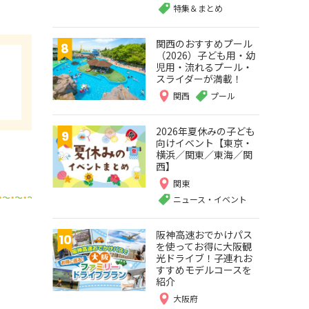
特集＆まとめ
関西のおすすめプール
（2026）子ども用・幼
児用・流れるプール・
スライダーが満載！
関西
プール
2026年夏休みの子ども
向けイベント【東京・
横浜／関東／東海／関
西】
関東
ニュース・イベント
阪神高速おでかけパス
を使ってお得に大阪観
光ドライブ！子連れお
すすめモデルコースを
紹介
大阪府