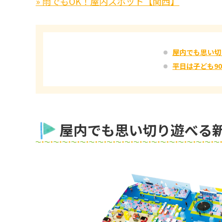
» 雨でもOK！屋内スポット【関西】
屋内でも思い切
平日は子ども9
屋内でも思い切り遊べる