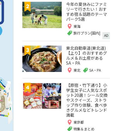
今年の夏休みにファミ
リーで行きたい！おす
すめ宿＆話題のテーマ
パーク5選
東海
旅行プラン[国内]
AD
東北自動車道(東北道)
【上り】のおすすめグ
ルメ＆お土産がある
SA・PA
東北
SA・PA
【原宿・竹下通り】小
学生女子に人気なスポ
ット20選！シール交換
やスクイーズ、ストラ
ップ作り体験、食べ歩
きグルメなどトレンド
満載
東京都
特集＆まとめ