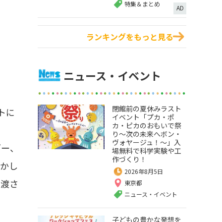
特集＆まとめ
AD
ランキングをもっと見る
ニュース・イベント
閉館前の夏休みラスト
トに
イベント「プカ・ポ
カ・ピカのおもいで祭
り～次の未来へボン・
ヴォヤージュ！～」入
ダー、
場無料で科学実験や工
作づくり！
動かし
2026年8月5日
に渡さ
東京都
ニュース・イベント
子どもの豊かな発想を