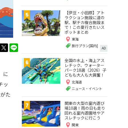
【伊豆・小田原】アト
ラクション施設に道の
駅、駅チカ複合施設ま
で！この夏行きたいス
ポットまとめ
東海
旅行プラン[国内]
twitter
LINE
AD
全国の水上・海上アス
レチック、ウォーター
パーク18選（2026）子
）に
どもも大人も大興奮！
北海道
チッ
ニュース・イベント
ツがた
関東の大型の室内遊び
場10選！雨の日も走り
回れる室内遊園地やア
スレチックに行こう
関東