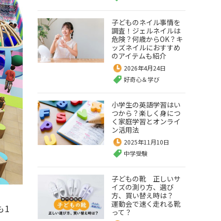
子どものネイル事情を
調査！ジェルネイルは
危険？何歳からOK？キ
ッズネイルにおすすめ
のアイテムも紹介
2026年4月24日
好奇心＆学び
小学生の英語学習はい
つから？楽しく身につ
く家庭学習とオンライ
ン活用法
2025年11月10日
中学受験
子どもの靴 正しいサ
イズの測り方、選び
方、買い替え時は？
運動会で速く走れる靴
も1
って？