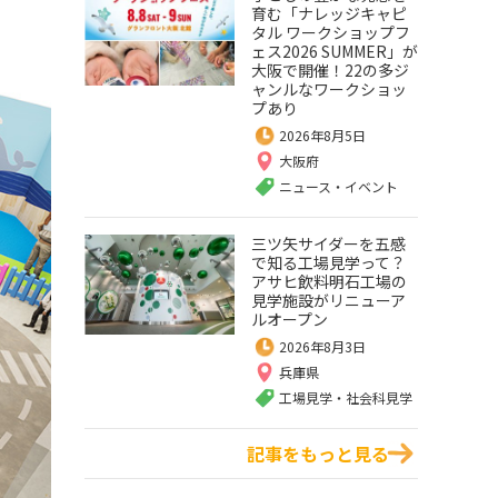
育む「ナレッジキャピ
タル ワークショップフ
ェス2026 SUMMER」が
大阪で開催！22の多ジ
ャンルなワークショッ
プあり
2026年8月5日
大阪府
ニュース・イベント
三ツ矢サイダーを五感
で知る工場見学って？
アサヒ飲料明石工場の
見学施設がリニューア
ルオープン
2026年8月3日
兵庫県
工場見学・社会科見学
記事をもっと見る