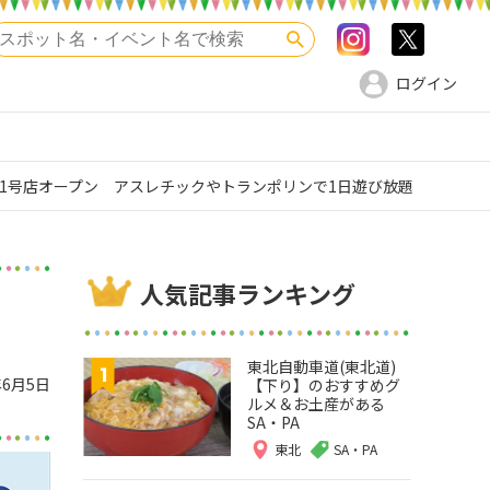
Instagram
>twitte
検索
ログイン
1号店オープン アスレチックやトランポリンで1日遊び放題
人気記事ランキング
プ
東北自動車道(東北道)
年6月5日
【下り】のおすすめグ
ルメ＆お土産がある
SA・PA
東北
SA・PA