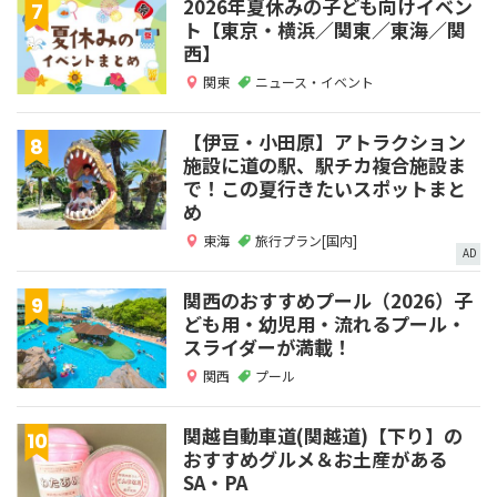
2026年夏休みの子ども向けイベン
ト【東京・横浜／関東／東海／関
西】
関東
ニュース・イベント
【伊豆・小田原】アトラクション
施設に道の駅、駅チカ複合施設ま
で！この夏行きたいスポットまと
め
東海
旅行プラン[国内]
AD
関西のおすすめプール（2026）子
ども用・幼児用・流れるプール・
スライダーが満載！
関西
プール
関越自動車道(関越道)【下り】の
おすすめグルメ＆お土産がある
SA・PA