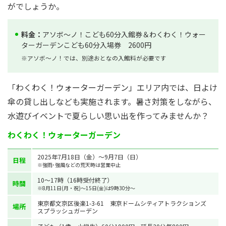
がでしょうか。
料金：
アソボ～ノ！こども60分入館券＆わくわく！ウォー
ターガーデンこども60分入場券 2600円
※アソボ～ノ！では、別途おとなの入館料が必要です
「わくわく！ウォーターガーデン」エリア内では、日よけ
傘の貸し出しなども実施されます。暑さ対策をしながら、
水遊びイベントで夏らしい思い出を作ってみませんか？
わくわく！ウォーターガーデン
2025年7月18日（金）～9月7日（日）
日程
※強雨･強風などの荒天時は営業中止
10～17時（16時受付終了）
時間
※8月11日(月・祝)～15日(金)は9時30分～
東京都文京区後楽1-3-61 東京ドームシティアトラクションズ
場所
スプラッシュガーデン