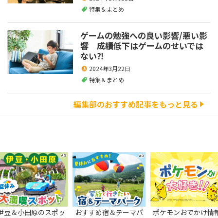
特集＆まとめ
ゲームの勉強への良い影響/悪い影
響 成績低下はゲームのせいでは
ない⁈
2024年3月22日
特集＆まとめ
編集部のおすすめ記事をもっと見る
伊豆＆小田原のスポッ
おすすめ宿＆テーマパ
ポケモンおでかけ情