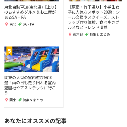
東北自動車道(東北道)【上り】
【原宿・竹下通り】小学生女
のおすすめグルメ＆お土産が
子に人気なスポット20選！シ
あるSA・PA
ール交換やスクイーズ、スト
ラップ作り体験、食べ歩きグ
東北
SA・PA
ルメなどトレンド満載
東京都
特集＆まとめ
関東の大型の室内遊び場10
選！雨の日も走り回れる室内
遊園地やアスレチックに行こ
う
関東
特集＆まとめ
あなたにオススメの記事