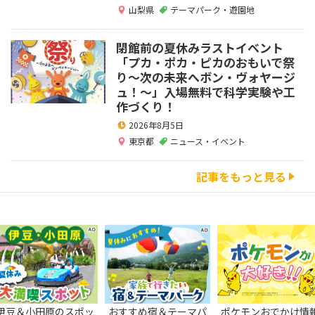
山梨県
テーマパーク・遊園地
閉館前の夏休みラストイベント
「プカ・ポカ・ピカのおもいで祭
り～次の未来へボン・ヴォヤージ
ュ！～」入場無料で科学実験や工
作づくり！
2026年8月5日
東京都
ニュース・イベント
記事をもっと見る
伊豆＆小田原のスポッ
おすすめ宿＆テーマパ
ポケモンおでかけ情