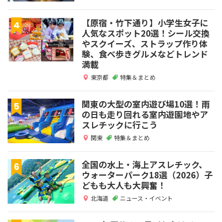
【原宿・竹下通り】小学生女子に
人気なスポット20選！シール交換
やスクイーズ、ストラップ作り体
験、食べ歩きグルメなどトレンド
満載
東京都
特集＆まとめ
関東の大型の室内遊び場10選！雨
の日も走り回れる室内遊園地やア
スレチックに行こう
関東
特集＆まとめ
全国の水上・海上アスレチック、
ウォーターパーク18選（2026）子
どもも大人も大興奮！
北海道
ニュース・イベント