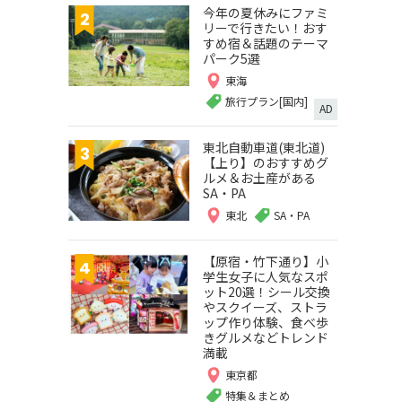
今年の夏休みにファミ
リーで行きたい！おす
すめ宿＆話題のテーマ
パーク5選
東海
旅行プラン[国内]
AD
東北自動車道(東北道)
【上り】のおすすめグ
ルメ＆お土産がある
SA・PA
東北
SA・PA
【原宿・竹下通り】小
学生女子に人気なスポ
ット20選！シール交換
やスクイーズ、ストラ
ップ作り体験、食べ歩
きグルメなどトレンド
満載
東京都
特集＆まとめ