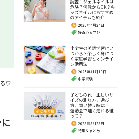
調査！ジェルネイルは
危険？何歳からOK？キ
ッズネイルにおすすめ
のアイテムも紹介
2026年4月24日
好奇心＆学び
小学生の英語学習はい
つから？楽しく身につ
く家庭学習とオンライ
ン活用法
2025年11月10日
中学受験
作るワ
子どもの靴 正しいサ
イズの測り方、選び
方、買い替え時は？
運動会で速く走れる靴
って？
ンに
2025年8月25日
特集＆まとめ