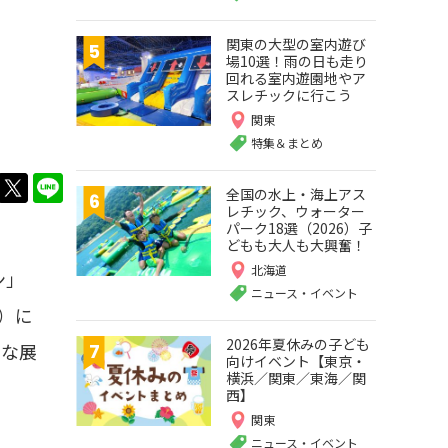
関東の大型の室内遊び
場10選！雨の日も走り
回れる室内遊園地やア
スレチックに行こう
関東
特集＆まとめ
twitter
LINE
全国の水上・海上アス
レチック、ウォーター
パーク18選（2026）子
どもも大人も大興奮！
北海道
ン」
ニュース・イベント
日）に
2026年夏休みの子ども
うな展
向けイベント【東京・
横浜／関東／東海／関
西】
関東
ニュース・イベント