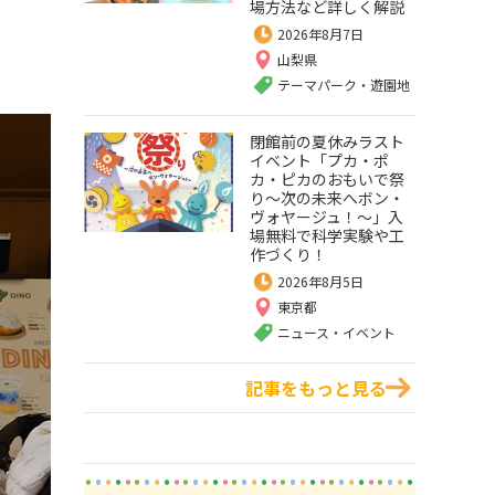
場方法など詳しく解説
2026年8月7日
山梨県
テーマパーク・遊園地
閉館前の夏休みラスト
イベント「プカ・ポ
カ・ピカのおもいで祭
り～次の未来へボン・
ヴォヤージュ！～」入
場無料で科学実験や工
作づくり！
2026年8月5日
東京都
ニュース・イベント
記事をもっと見る