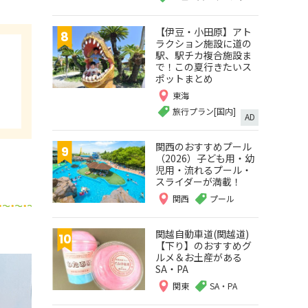
【伊豆・小田原】アト
ラクション施設に道の
駅、駅チカ複合施設ま
で！この夏行きたいス
ポットまとめ
東海
旅行プラン[国内]
AD
関西のおすすめプール
（2026）子ども用・幼
児用・流れるプール・
スライダーが満載！
関西
プール
関越自動車道(関越道)
【下り】のおすすめグ
ルメ＆お土産がある
SA・PA
関東
SA・PA