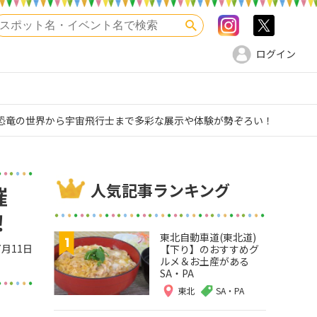
Instagram
>twitte
検索
ログイン
恐竜の世界から宇宙飛行士まで多彩な展示や体験が勢ぞろい！
人気記事ランキング
開催
！
東北自動車道(東北道)
7月11日
【下り】のおすすめグ
ルメ＆お土産がある
SA・PA
東北
SA・PA