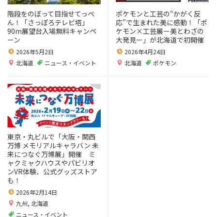
階段をのぼって目指せてっぺ
ポケモンと工芸の“かがく反
ん！「さっぽろテレビ塔」
応”で生まれた美に感動！「ポ
90m展望台入場無料キャンペ
ケモン×⼯芸展ー美とわざの
ーン
大発見ー」が北海道で初開催
2026年5月2日
2026年4月24日
北海道
ニュース・イベント
北海道
ポケモン
東京・丸ビルで「大阪・関西
万博 メモリアルキャラバン 未
来につなぐ万博展」開催 ミ
ャクミャクハウスやパビリオ
ンVR体験、公式グッズストア
も！
2026年2月14日
九州
,
北海道
ニュース・イベント