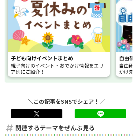
子ども向けイベントまとめ
自由研
親子向けのイベント・おでかけ情報をエリ
自由研
ア別にご紹介！
かけ先
＼この記事をSNSでシェア！／
twitter
LINE
関連するテーマをぜんぶ見る