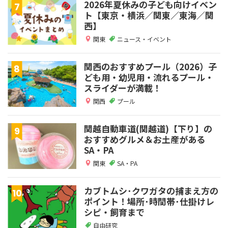
2026年夏休みの子ども向けイベン
ト【東京・横浜／関東／東海／関
西】
関東
ニュース・イベント
関西のおすすめプール（2026）子
ども用・幼児用・流れるプール・
スライダーが満載！
関西
プール
関越自動車道(関越道)【下り】の
おすすめグルメ＆お土産がある
SA・PA
関東
SA・PA
カブトムシ･クワガタの捕まえ方の
ポイント！場所･時間帯･仕掛けレ
シピ・飼育まで
自由研究