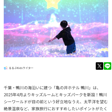
twitt
るるぶKidsライター
千葉・鴨川の海沿いに建つ「亀の井ホテル 鴨川」は、
2025年4月よりキッズルームとキッズパークを新設！鴨川
シーワールドが目の前という好立地なうえ、太平洋を望む
絶景温泉など、家族旅行におすすめしたいポイントがたく