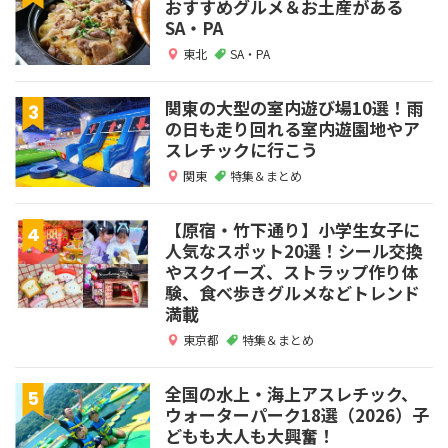
おすすめグルメ＆お土産がある
SA・PA
東北
SA・PA
関東の大型の室内遊び場10選！雨
の日も走り回れる室内遊園地やア
スレチックに行こう
関東
特集＆まとめ
【原宿・竹下通り】小学生女子に
人気なスポット20選！シール交換
やスクイーズ、ストラップ作り体
験、食べ歩きグルメなどトレンド
満載
東京都
特集＆まとめ
全国の水上・海上アスレチック、
ウォーターパーク18選（2026）子
どもも大人も大興奮！