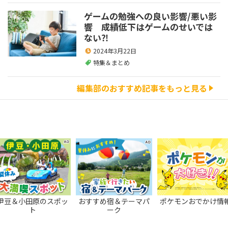
ゲームの勉強への良い影響/悪い影
響 成績低下はゲームのせいでは
ない⁈
2024年3月22日
特集＆まとめ
編集部のおすすめ記事をもっと見る
伊豆＆小田原のスポッ
おすすめ宿＆テーマパ
ポケモンおでかけ情
ト
ーク