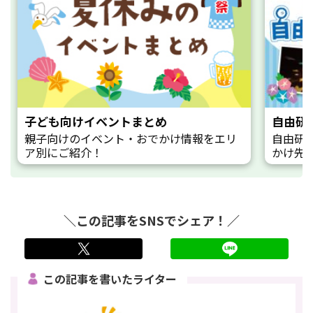
子ども向けイベントまとめ
自由研
親子向けのイベント・おでかけ情報をエリ
自由研
ア別にご紹介！
かけ先
＼この記事をSNSでシェア！／
twitter
LINE
この記事を書いたライター