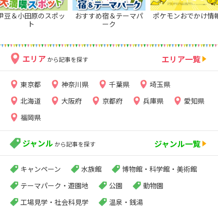
伊豆＆小田原のスポッ
おすすめ宿＆テーマパ
ポケモンおでかけ情
ト
ーク
エリア
エリア一覧
から記事を探す
東京都
神奈川県
千葉県
埼玉県
北海道
大阪府
京都府
兵庫県
愛知県
福岡県
ジャンル
ジャンル一覧
から記事を探す
キャンペーン
水族館
博物館・科学館・美術館
テーマパーク・遊園地
公園
動物園
工場見学・社会科見学
温泉・銭湯