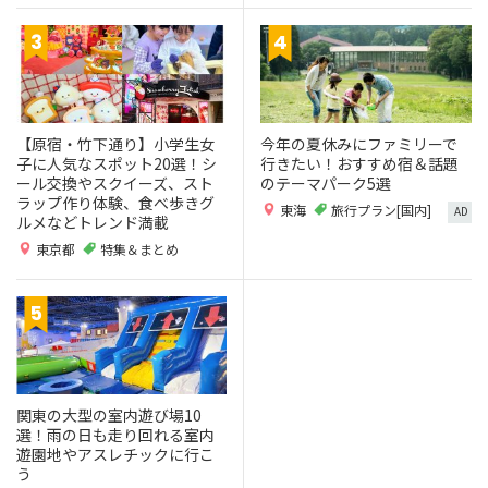
【原宿・竹下通り】小学生女
今年の夏休みにファミリーで
子に人気なスポット20選！シ
行きたい！おすすめ宿＆話題
ール交換やスクイーズ、スト
のテーマパーク5選
ラップ作り体験、食べ歩きグ
東海
旅行プラン[国内]
AD
ルメなどトレンド満載
東京都
特集＆まとめ
関東の大型の室内遊び場10
選！雨の日も走り回れる室内
遊園地やアスレチックに行こ
う