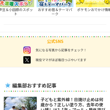
伊豆＆小田原のスポッ
おすすめ宿＆テーマパ
ポケモンおでかけ情
ト
ーク
公式SNS
instagram
気になる写真から記事をチェック！
twitter
現役ママがほぼ毎日つぶやいてます
編集部おすすめ記事
子どもと紫外線！日焼け止めは何
歳から？正しい塗り方、去年の使
い残しは?【海・プール・屋外遊び