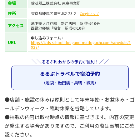
会場
鈴茂器工株式会社 東京事業所
住所
東京都練馬区豊玉北2-23-2
Googleマップ
地下鉄大江戸線「新江古田」駅 徒歩10分
アクセス
西武池袋線「桜台」駅 徒歩10分
申し込みフォーム：
URL
https://kids-school.dougano-madoguchi.com/schedule/1
927/
＼＼
／／
るるぶKidsからの予約が便利！
るるぶトラベルで宿泊予約
（池袋・飯田橋・巣鴨・練馬）
●店舗・施設の休みは原則として年末年始・お盆休み・ゴ
ールデンウィーク・臨時休業を省略しています。
●掲載の内容は取材時点の情報に基づきます。内容の変更
が発生する場合がありますので、ご利用の際は事前にご確
認ください。