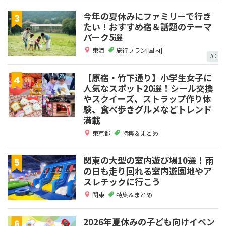
今年の夏休みにファミリーで行き
たい！おすすめ宿＆話題のテーマ
パーク5選
東海
旅行プラン[国内]
AD
【原宿・竹下通り】小学生女子に
人気なスポット20選！シール交換
やスクイーズ、ストラップ作り体
験、食べ歩きグルメなどトレンド
満載
東京都
特集＆まとめ
関東の大型の室内遊び場10選！雨
の日も走り回れる室内遊園地やア
スレチックに行こう
関東
特集＆まとめ
2026年夏休みの子ども向けイベン