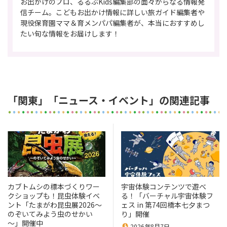
お出かけのプロ、るるぶKids編集部の面々からなる情報発
信チーム。こどもお出かけ情報に詳しい旅ガイド編集者や
現役保育園ママ＆育メンパパ編集者が、本当におすすめし
たい旬な情報をお届けします！
「関東」「ニュース・イベント」の関連記事
カブトムシの標本づくりワー
宇宙体験コンテンツで遊べ
クショップも！昆虫体験イベ
る！「バーチャル宇宙体験フ
ント「たまがわ昆虫展2026～
ェス in 第74回橋本七夕まつ
のぞいてみよう虫のせかい
り」開催
～」開催中
2026年8月7日