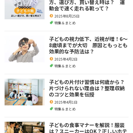
方、選び方、買い替え時は？ 運
動会で速く走れる靴って？
2025年8月25日
特集＆まとめ
子どもの視力低下、近視が増！6～
8歳頃までが大切 原因ともっとも
効果的な予防法は？
2025年4月2日
特集＆まとめ
子どもの片付け習慣は何歳から？
片づけられない理由は？整理収納
のコツと効果を伝授
2025年4月1日
特集＆まとめ
子どもの食事マナーを解説！服装
は？スニーカーはOK？正しいホテ