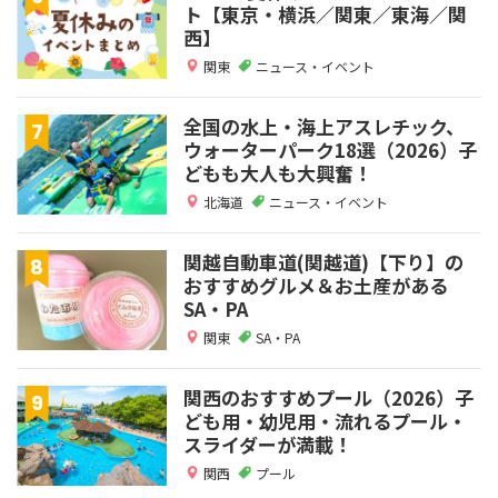
ト【東京・横浜／関東／東海／関
西】
関東
ニュース・イベント
全国の水上・海上アスレチック、
ウォーターパーク18選（2026）子
どもも大人も大興奮！
北海道
ニュース・イベント
関越自動車道(関越道)【下り】の
おすすめグルメ＆お土産がある
SA・PA
関東
SA・PA
関西のおすすめプール（2026）子
ども用・幼児用・流れるプール・
スライダーが満載！
関西
プール