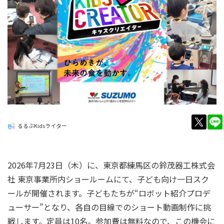
twitt
るるぶKidsライター
2026年7月23日（木）に、東京都練馬区の鈴茂器工株式会
社 東京事業所内ショールームにて、子ども向け一日スク
ールが開催されます。子どもたちが“ロボット紹介プロデ
ューサー”となり、各自の目線でのショート動画制作に挑
戦します。定員は10名。参加費は無料なので、この機会に