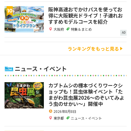
阪神高速おでかけパスを使ってお
得に大阪観光ドライブ！子連れお
すすめモデルコースを紹介
大阪府
特集＆まとめ
AD
ランキングをもっと見る
ニュース・イベント
カブトムシの標本づくりワークシ
ョップも！昆虫体験イベント「た
まがわ昆虫展2026～のぞいてみよ
う虫のせかい～」開催中
2026年8月8日
東京都
ニュース・イベント