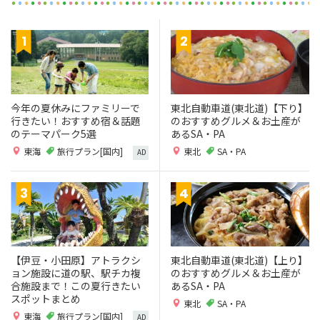
今年の夏休みにファミリーで
東北自動車道(東北道)【下り】
行きたい！おすすめ宿＆話題
のおすすめグルメ＆お土産が
のテーマパーク5選
あるSA・PA
東海
旅行プラン[国内]
東北
SA・PA
AD
【伊豆・小田原】アトラクシ
東北自動車道(東北道)【上り】
ョン施設に道の駅、駅チカ複
のおすすめグルメ＆お土産が
合施設まで！この夏行きたい
あるSA・PA
スポットまとめ
東北
SA・PA
東海
旅行プラン[国内]
AD