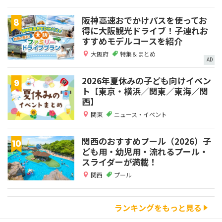
阪神高速おでかけパスを使ってお
得に大阪観光ドライブ！子連れお
すすめモデルコースを紹介
大阪府
特集＆まとめ
AD
2026年夏休みの子ども向けイベン
ト【東京・横浜／関東／東海／関
西】
関東
ニュース・イベント
関西のおすすめプール（2026）子
ども用・幼児用・流れるプール・
スライダーが満載！
関西
プール
ランキングをもっと見る