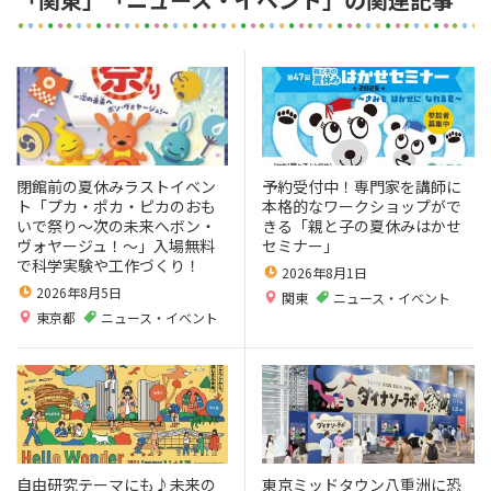
閉館前の夏休みラストイベン
予約受付中！専門家を講師に
ト「プカ・ポカ・ピカのおも
本格的なワークショップがで
いで祭り～次の未来へボン・
きる「親と子の夏休みはかせ
ヴォヤージュ！～」入場無料
セミナー」
で科学実験や工作づくり！
2026年8月1日
2026年8月5日
関東
ニュース・イベント
東京都
ニュース・イベント
自由研究テーマにも♪未来の
東京ミッドタウン八重洲に恐