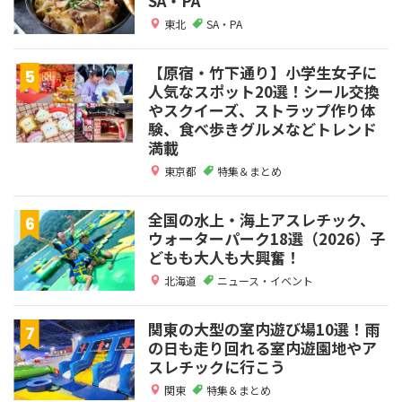
SA・PA
東北
SA・PA
【原宿・竹下通り】小学生女子に
人気なスポット20選！シール交換
やスクイーズ、ストラップ作り体
験、食べ歩きグルメなどトレンド
満載
東京都
特集＆まとめ
全国の水上・海上アスレチック、
ウォーターパーク18選（2026）子
どもも大人も大興奮！
北海道
ニュース・イベント
関東の大型の室内遊び場10選！雨
の日も走り回れる室内遊園地やア
スレチックに行こう
関東
特集＆まとめ