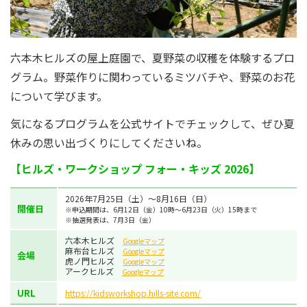
六本木ヒルズの屋上庭園で、夏野菜の収穫を体験するプロ
グラム。野菜作りに関わっているミツバチや、野菜のお花
について学びます。
気になるプログラムを公式サイトでチェックして、ぜひ夏
休みの思い出づくりにしてくださいね。
【ヒルズ・ワークショップ フォー・キッズ 2026】
2026年7月25日（土）～8月16日（日）
開催日
※申込期間は、6月12日（金）10時～6月23日（火）15時まで
※抽選発表は、7月3日（金）
六本木ヒルズ
Googleマップ
麻布台ヒルズ
Googleマップ
会場
虎ノ門ヒルズ
Googleマップ
アークヒルズ
Googleマップ
URL
https://kidsworkshop.hills-site.com/