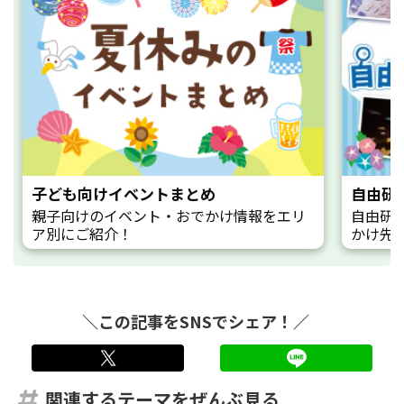
子ども向けイベントまとめ
自由研
親子向けのイベント・おでかけ情報をエリ
自由研
ア別にご紹介！
かけ先
＼この記事をSNSでシェア！／
twitter
LINE
関連するテーマをぜんぶ見る