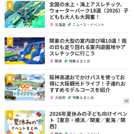
全国の水上・海上アスレチック、
ウォーターパーク18選（2026）子
どもも大人も大興奮！
北海道
ニュース・イベント
関東の大型の室内遊び場10選！雨
の日も走り回れる室内遊園地やア
スレチックに行こう
関東
特集＆まとめ
阪神高速おでかけパスを使ってお
得に大阪観光ドライブ！子連れお
すすめモデルコースを紹介
大阪府
特集＆まとめ
AD
2026年夏休みの子ども向けイベン
ト【東京・横浜／関東／東海／関
西】
関東
ニュース・イベント