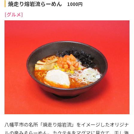
焼走り熔岩流らーめん
1000円
[グルメ]
八幡平市の名所「焼走り熔岩流」をイメージしたオリジナ
ルの辛みそらーめん。カクテキをマグマに見立て、干し海