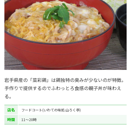
岩手県産の「菜彩鶏」は鶏独特の臭みが少ないのが特徴。
手作りで提供するのでふわっとろ食感の親子丼が味わえ
る。
店名
フードコート(いわての味処 山ろく亭)
時間
11～20時