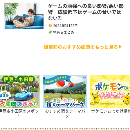
ゲームの勉強への良い影響/悪い影
響 成績低下はゲームのせいでは
ない⁈
2024年3月22日
特集＆まとめ
編集部のおすすめ記事をもっと見る
伊豆＆小田原のスポッ
おすすめ宿＆テーマパ
ポケモンおでかけ情
ト
ーク