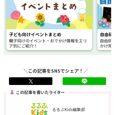
子ども向けイベントまとめ
自由研
親子向けのイベント・おでかけ情報をエリ
自由研
ア別にご紹介！
かけ先
＼この記事をSNSでシェア！／
twitter
LINE
この記事を書いたライター
るるぶKids編集部