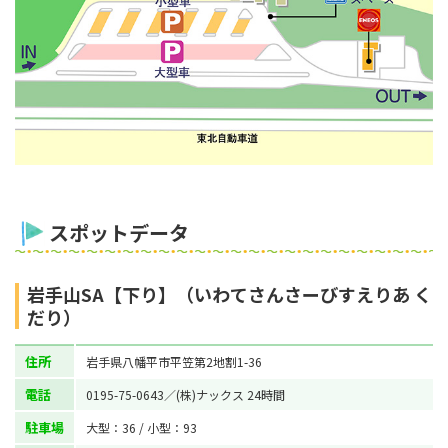
スポットデータ
岩手山SA【下り】（いわてさんさーびすえりあ く
だり）
住所
岩手県八幡平市平笠第2地割1-36
電話
0195-75-0643／(株)ナックス 24時間
駐車場
大型：36 / 小型：93