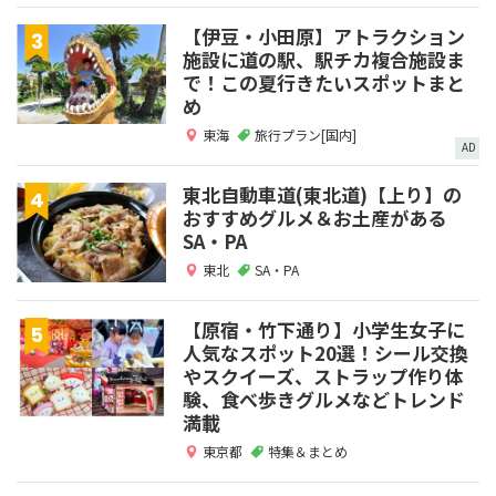
【伊豆・小田原】アトラクション
施設に道の駅、駅チカ複合施設ま
で！この夏行きたいスポットまと
め
東海
旅行プラン[国内]
AD
東北自動車道(東北道)【上り】の
おすすめグルメ＆お土産がある
SA・PA
東北
SA・PA
【原宿・竹下通り】小学生女子に
人気なスポット20選！シール交換
やスクイーズ、ストラップ作り体
験、食べ歩きグルメなどトレンド
満載
東京都
特集＆まとめ