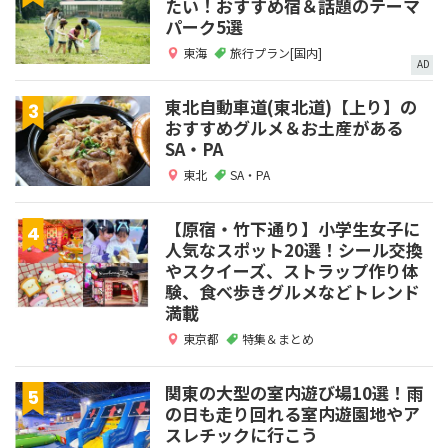
たい！おすすめ宿＆話題のテーマ
パーク5選
東海
旅行プラン[国内]
AD
東北自動車道(東北道)【上り】の
おすすめグルメ＆お土産がある
SA・PA
東北
SA・PA
【原宿・竹下通り】小学生女子に
人気なスポット20選！シール交換
やスクイーズ、ストラップ作り体
験、食べ歩きグルメなどトレンド
満載
東京都
特集＆まとめ
関東の大型の室内遊び場10選！雨
の日も走り回れる室内遊園地やア
スレチックに行こう