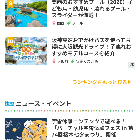
関西のおすすめプール（2026）子
ども用・幼児用・流れるプール・
スライダーが満載！
関西
プール
阪神高速おでかけパスを使ってお
得に大阪観光ドライブ！子連れお
すすめモデルコースを紹介
大阪府
特集＆まとめ
AD
ランキングをもっと見る
ニュース・イベント
宇宙体験コンテンツで遊べる！
「バーチャル宇宙体験フェス in 第
74回橋本七夕まつり」開催