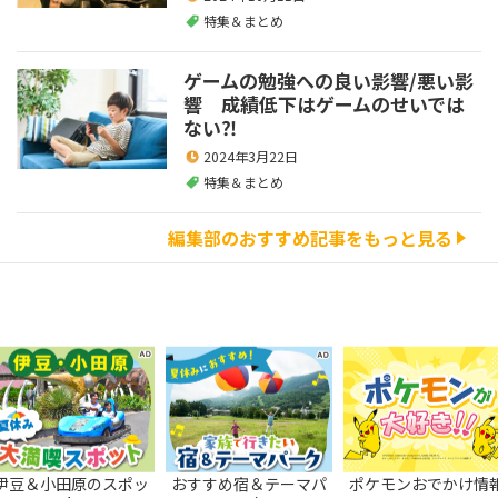
特集＆まとめ
ゲームの勉強への良い影響/悪い影
響 成績低下はゲームのせいでは
ない⁈
2024年3月22日
特集＆まとめ
編集部のおすすめ記事をもっと見る
伊豆＆小田原のスポッ
おすすめ宿＆テーマパ
ポケモンおでかけ情