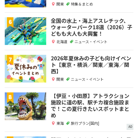
関東
特集＆まとめ
全国の水上・海上アスレチック、
ウォーターパーク18選（2026）子
どもも大人も大興奮！
北海道
ニュース・イベント
2026年夏休みの子ども向けイベン
ト【東京・横浜／関東／東海／関
西】
関東
ニュース・イベント
【伊豆・小田原】アトラクション
施設に道の駅、駅チカ複合施設ま
で！この夏行きたいスポットまと
め
東海
旅行プラン[国内]
AD