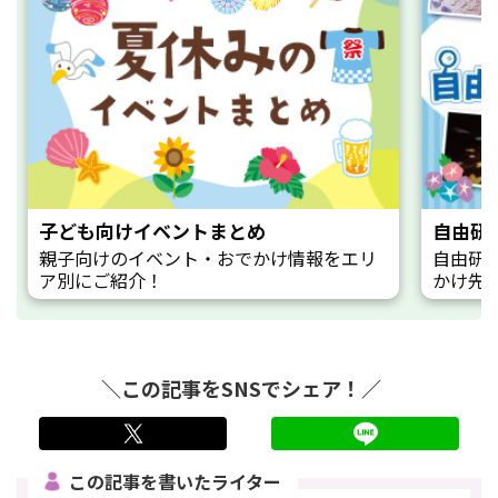
子ども向けイベントまとめ
自由研
親子向けのイベント・おでかけ情報をエリ
自由研
ア別にご紹介！
かけ先
＼この記事をSNSでシェア！／
twitter
LINE
この記事を書いたライター