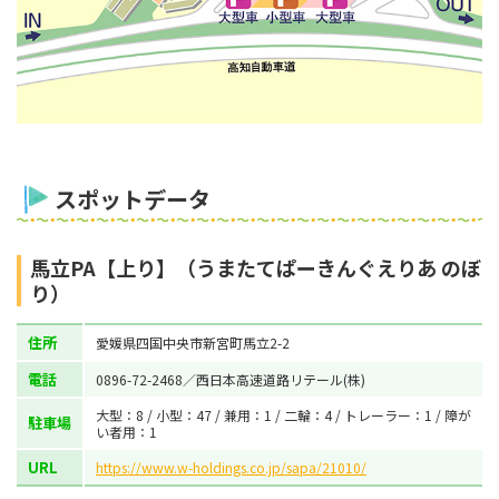
スポットデータ
馬立PA【上り】（うまたてぱーきんぐえりあ のぼ
り）
住所
愛媛県四国中央市新宮町馬立2-2
電話
0896-72-2468／西日本高速道路リテール(株)
大型：8 / 小型：47 / 兼用：1 / 二輪：4 / トレーラー：1 / 障が
駐車場
い者用：1
URL
https://www.w-holdings.co.jp/sapa/21010/