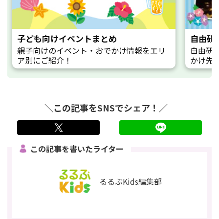
子ども向けイベントまとめ
自由研
親子向けのイベント・おでかけ情報をエリ
自由研
ア別にご紹介！
かけ先
＼この記事をSNSでシェア！／
twitter
LINE
この記事を書いたライター
るるぶKids編集部