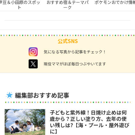
伊豆＆小田原のスポッ
おすすめ宿＆テーマパ
ポケモンおでかけ情
ト
ーク
公式SNS
instagram
気になる写真から記事をチェック！
twitter
現役ママがほぼ毎日つぶやいてます
編集部おすすめ記事
子どもと紫外線！日焼け止めは何
歳から？正しい塗り方、去年の使
い残しは?【海・プール・屋外遊び
に】