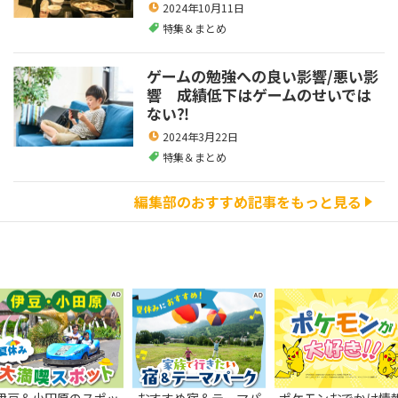
2024年10月11日
特集＆まとめ
ゲームの勉強への良い影響/悪い影
響 成績低下はゲームのせいでは
ない⁈
2024年3月22日
特集＆まとめ
編集部のおすすめ記事をもっと見る
伊豆＆小田原のスポッ
おすすめ宿＆テーマパ
ポケモンおでかけ情