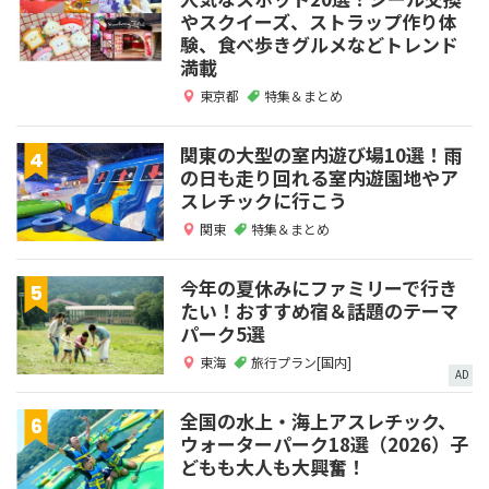
やスクイーズ、ストラップ作り体
験、食べ歩きグルメなどトレンド
満載
東京都
特集＆まとめ
関東の大型の室内遊び場10選！雨
の日も走り回れる室内遊園地やア
スレチックに行こう
関東
特集＆まとめ
今年の夏休みにファミリーで行き
たい！おすすめ宿＆話題のテーマ
パーク5選
東海
旅行プラン[国内]
AD
全国の水上・海上アスレチック、
ウォーターパーク18選（2026）子
どもも大人も大興奮！