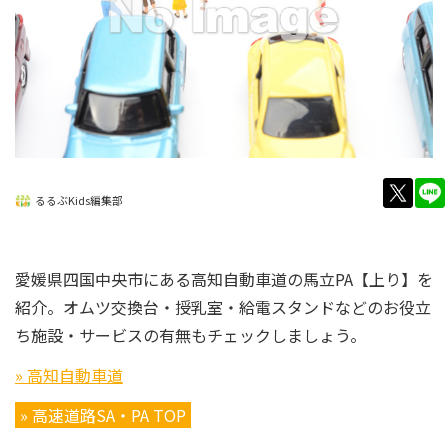
twitt
るるぶKids編集部
愛媛県四国中央市にある高知自動車道の馬立PA【上り】を
紹介。オムツ交換台・授乳室・給電スタンドなどのお役立
ち施設・サービスの有無もチェックしましょう。
» 高知自動車道
» 高速道路SA・PA TOP