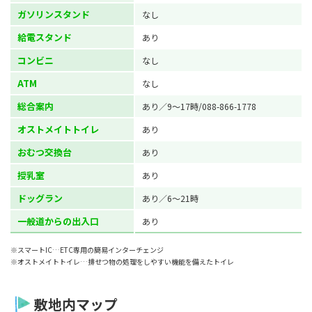
ガソリンスタンド
なし
給電スタンド
あり
コンビニ
なし
ATM
なし
総合案内
あり／9～17時/088-866-1778
オストメイトトイレ
あり
おむつ交換台
あり
授乳室
あり
ドッグラン
あり／6～21時
一般道からの出入口
あり
※スマートIC…ETC専用の簡易インターチェンジ
※オストメイトトイレ…排せつ物の処理をしやすい機能を備えたトイレ
敷地内マップ