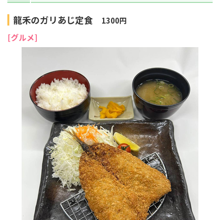
龍禾のガリあじ定食
1300円
[グルメ]