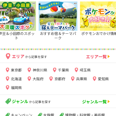
伊豆＆小田原のスポッ
おすすめ宿＆テーマパ
ポケモンおでかけ情
ト
ーク
エリア
エリア一覧
から記事を探す
東京都
神奈川県
千葉県
埼玉県
北海道
大阪府
京都府
兵庫県
愛知県
福岡県
ジャンル
ジャンル一覧
から記事を探す
キャンペーン
水族館
博物館・科学館・美術館