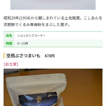
昭和29年(1954)から親しまれている土佐銘菓。こしあんを
求肥餅でくるみ寒梅粉をまぶした菓子。
店名
ショッピングコーナー
時間
6～21時
空飛ぶさつまいも
670円
[お土産]