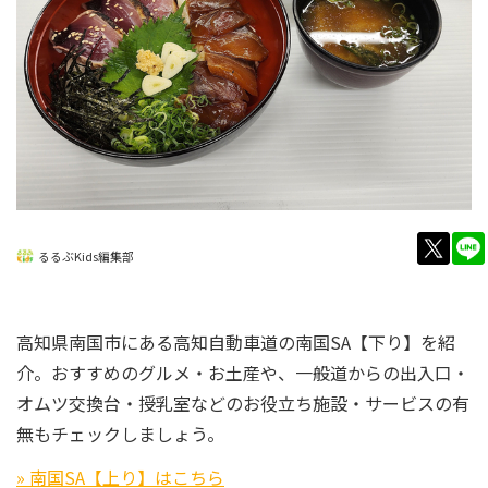
twitt
るるぶKids編集部
高知県南国市にある高知自動車道の南国SA【下り】を紹
介。おすすめのグルメ・お土産や、一般道からの出入口・
オムツ交換台・授乳室などのお役立ち施設・サービスの有
無もチェックしましょう。
» 南国SA【上り】はこちら