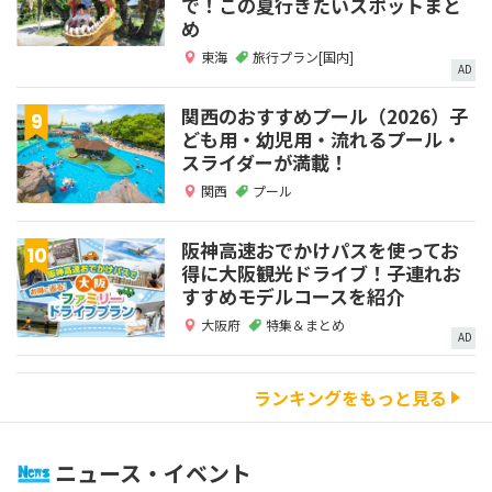
で！この夏行きたいスポットまと
め
東海
旅行プラン[国内]
AD
関西のおすすめプール（2026）子
ども用・幼児用・流れるプール・
スライダーが満載！
関西
プール
阪神高速おでかけパスを使ってお
得に大阪観光ドライブ！子連れお
すすめモデルコースを紹介
大阪府
特集＆まとめ
AD
ランキングをもっと見る
ニュース・イベント