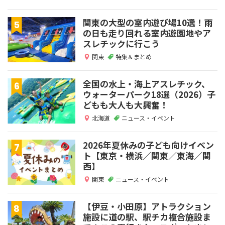
関東の大型の室内遊び場10選！雨
の日も走り回れる室内遊園地やア
スレチックに行こう
関東
特集＆まとめ
全国の水上・海上アスレチック、
ウォーターパーク18選（2026）子
どもも大人も大興奮！
北海道
ニュース・イベント
2026年夏休みの子ども向けイベン
ト【東京・横浜／関東／東海／関
西】
関東
ニュース・イベント
【伊豆・小田原】アトラクション
施設に道の駅、駅チカ複合施設ま