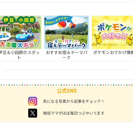
伊豆＆小田原のスポッ
おすすめ宿＆テーマパ
ポケモンおでかけ情
ト
ーク
公式SNS
instagram
気になる写真から記事をチェック！
twitter
現役ママがほぼ毎日つぶやいてます