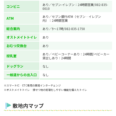
あり／セブン-イレブン：24時間営業/082-835-
コンビニ
0010
あり／セブン銀行ATM（セブン‐イレブン
ATM
内）：24時間営業
総合案内
あり／9～17時/082-835-1750
オストメイトトイレ
あり
おむつ交換台
あり
あり／ベビーコーナーあり：24時間/ベビーカー
授乳室
貸出しあり：24時間
ドッグラン
なし
一般道からの出入口
なし
※スマートIC…ETC専用の簡易インターチェンジ
※オストメイトトイレ…排せつ物の処理をしやすい機能を備えたトイレ
敷地内マップ