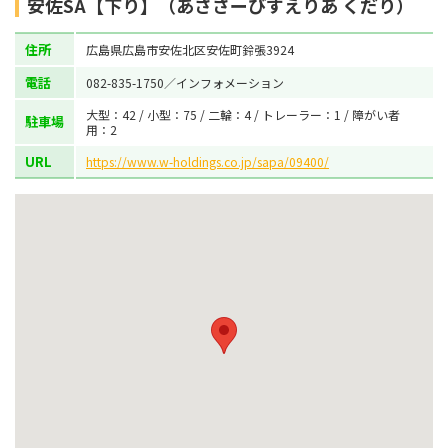
安佐SA【下り】（あささーびすえりあ くだり）
住所
広島県広島市安佐北区安佐町鈴張3924
電話
082-835-1750／インフォメーション
大型：42 / 小型：75 / 二輪：4 / トレーラー：1 / 障がい者
駐車場
用：2
URL
https://www.w-holdings.co.jp/sapa/09400/