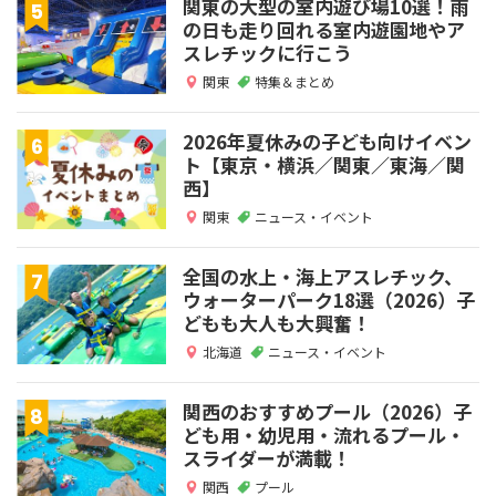
関東の大型の室内遊び場10選！雨
の日も走り回れる室内遊園地やア
スレチックに行こう
関東
特集＆まとめ
2026年夏休みの子ども向けイベン
ト【東京・横浜／関東／東海／関
西】
関東
ニュース・イベント
全国の水上・海上アスレチック、
ウォーターパーク18選（2026）子
どもも大人も大興奮！
北海道
ニュース・イベント
関西のおすすめプール（2026）子
ども用・幼児用・流れるプール・
スライダーが満載！
関西
プール